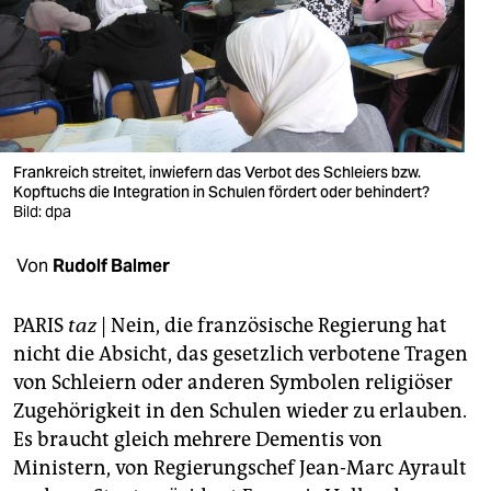
berlin
nord
wahrheit
verlag
Frankreich streitet, inwiefern das Verbot des Schleiers bzw.
verlag
Kopftuchs die Integration in Schulen fördert oder behindert?
Bild: dpa
veranstaltungen
Von
Rudolf Balmer
shop
fragen & hilfe
PARIS
taz
| Nein, die französische Regierung hat
nicht die Absicht, das gesetzlich verbotene Tragen
unterstützen
von Schleiern oder anderen Symbolen religiöser
abo
Zugehörigkeit in den Schulen wieder zu erlauben.
Es braucht gleich mehrere Dementis von
genossenschaft
Ministern, von Regierungschef Jean-Marc Ayrault