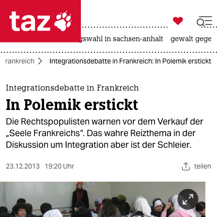

taz zahl ich
hitze
surfen
landtagswahl in sachsen-anhalt
gewalt gegen

taz zahl ich
Frankreich
Integrationsdebatte in Frankreich: In Polemik erstickt
taz zahl ich
themen
Integrationsdebatte in Frankreich
In Polemik erstickt
politik
Die Rechtspopulisten warnen vor dem Verkauf der
öko
„Seele Frankreichs“. Das wahre Reizthema in der
Diskussion um Integration aber ist der Schleier.
gesellschaft
23.12.2013
19:20 Uhr
teilen
kultur
sport