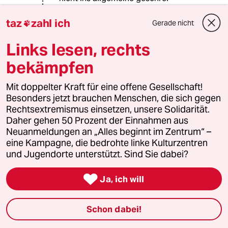
einstimmen mögen. - auch wenn Sie
es nicht nachvollziehen können: die
taz
zahl ich
Gerade nicht

freiheit meiner nachbarin, türban zu
tragen, ist meine freiheit, dies nicht
Links lesen, rechts
zu tun, und umgekehrt. ansonsten
bekämpfen
mag meine nachbarin
morddrohungen ebensowenig wie
Mit doppelter Kraft für eine offene Gesellschaft!
ich sie mag. also setzen wir uns
Besonders jetzt brauchen Menschen, die sich gegen
gemeinsam gegen solches zur wehr.
Rechtsextremismus einsetzen, unsere Solidarität.
Daher gehen 50 Prozent der Einnahmen aus
Neuanmeldungen an „Alles beginnt im Zentrum“ –
christine rölke-sommer
eine Kampagne, die bedrohte linke Kulturzentren
25.12.2013
,
14:31 Uhr
und Jugendorte unterstützt. Sind Sie dabei?
was ist das eigentlich für eine identität, die aus

dem glauben besteht, sie ginge mir verloren
Ja, ich will
wenn andere oder gar ich selbst arabisch
lernen? oder eine andere fremdsprache?
Schon dabei!
und welche werte verbieten es eigentlich, mal
nachzufragen, ob das verbot von irgendwas