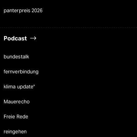
panterpreis 2026
Podcast
bundestalk
fernverbindung
klima update°
Mauerecho
Freie Rede
reingehen