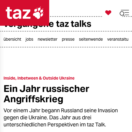

taz zahl ich
vergangene taz talks

taz zahl ich
taz zahl ich
übersicht
jobs
newsletter
presse
seitenwende
veranstaltun
themen
politik
Inside, Inbetween & Outside Ukraine
öko
Ein Jahr russischer
gesellschaft
Angriffskrieg
kultur
Vor einem Jahr begann Russland seine Invasion
gegen die Ukraine. Das Jahr aus drei
sport
unterschiedlichen Perspektiven im taz Talk.