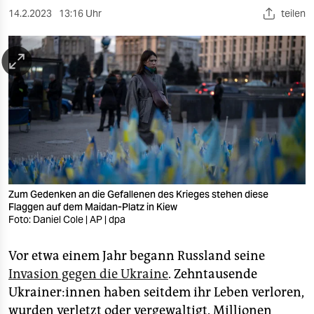
berlin
14.2.2023
13:16 Uhr
teilen
nord
wahrheit
verlag
verlag
veranstaltungen
shop
Zum Gedenken an die Gefallenen des Krieges stehen diese
fragen & hilfe
Flaggen auf dem Maidan-Platz in Kiew
Foto: Daniel Cole | AP | dpa
unterstützen
Vor etwa einem Jahr begann Russland seine
abo
Invasion gegen die Ukraine
. Zehntausende
genossenschaft
Ukrainer:innen haben seitdem ihr Leben verloren,
wurden verletzt oder vergewaltigt. Millionen