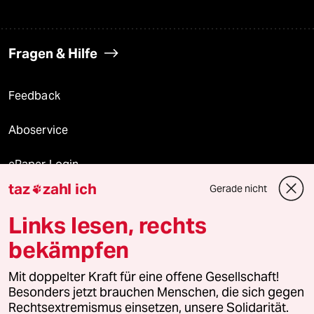
Fragen & Hilfe
Feedback
Aboservice
ePaper Login
taz
zahl ich
Gerade nicht

Downloads für Abonnierende
Links lesen, rechts
bekämpfen
© 2026 taz Verlags und Vertriebs GmbH
Alle Rechte vorbehalten. Bei rechtlichen Fragen oder für Genehmigungen
Mit doppelter Kraft für eine offene Gesellschaft!
wenden Sie sich bitte an
lizenzen@taz.de
Besonders jetzt brauchen Menschen, die sich gegen
Rechtsextremismus einsetzen, unsere Solidarität.