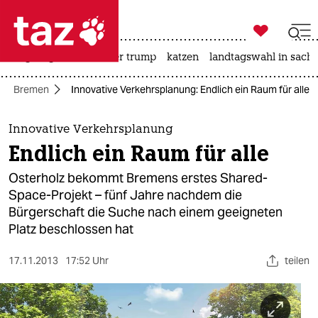

taz zahl ich
bergsteigen
usa unter trump
katzen
landtagswahl in sachs

taz zahl ich
Bremen
Innovative Verkehrsplanung: Endlich ein Raum für alle
taz zahl ich
themen
Innovative Verkehrsplanung
Endlich ein Raum für alle
politik
Osterholz bekommt Bremens erstes Shared-
öko
Space-Projekt – fünf Jahre nachdem die
Bürgerschaft die Suche nach einem geeigneten
gesellschaft
Platz beschlossen hat
kultur
17.11.2013
17:52 Uhr
teilen
sport