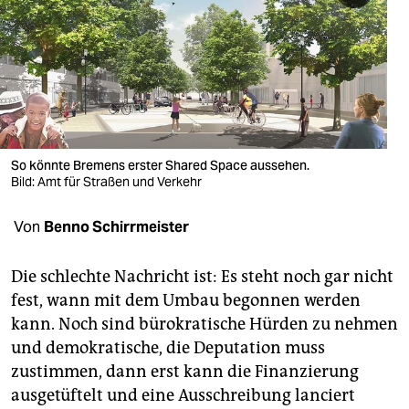
berlin
nord
wahrheit
verlag
verlag
So könnte Bremens erster Shared Space aussehen.
Bild: Amt für Straßen und Verkehr
veranstaltungen
Von
Benno Schirrmeister
shop
fragen & hilfe
Die schlechte Nachricht ist: Es steht noch gar nicht
fest, wann mit dem Umbau begonnen werden
unterstützen
kann. Noch sind bürokratische Hürden zu nehmen
abo
und demokratische, die Deputation muss
zustimmen, dann erst kann die Finanzierung
genossenschaft
ausgetüftelt und eine Ausschreibung lanciert