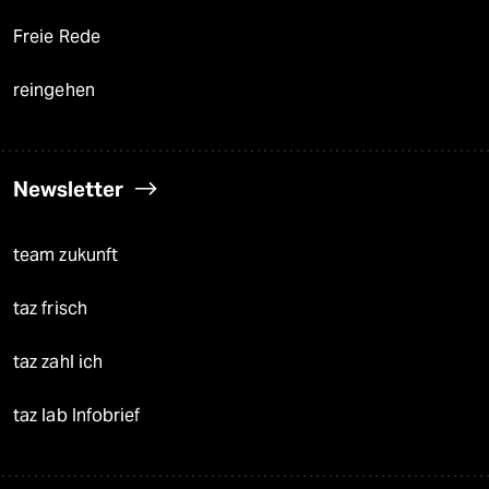
Freie Rede
reingehen
Newsletter
team zukunft
taz frisch
taz zahl ich
taz lab Infobrief