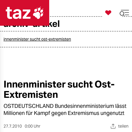

taz zahl ich
archiv-artikel

taz zahl ich
taz zahl ich
innenminister sucht ost-extremisten
themen
politik
öko
Innenminister sucht Ost-
Extremisten
gesellschaft
OSTDEUTSCHLAND Bundesinnenministerium lässt
kultur
Millionen für Kampf gegen Extremismus ungenutzt
sport
27.7.2010
0:00 Uhr
teilen