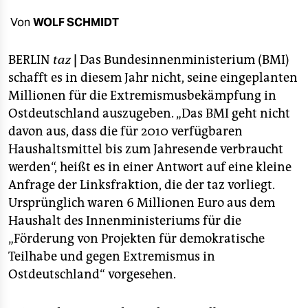
berlin
Von
WOLF SCHMIDT
nord
BERLIN
taz
|
Das Bundesinnenministerium (BMI)
wahrheit
schafft es in diesem Jahr nicht, seine eingeplanten
verlag
Millionen für die Extremismusbekämpfung in
Ostdeutschland auszugeben. „Das BMI geht nicht
verlag
davon aus, dass die für 2010 verfügbaren
veranstaltungen
Haushaltsmittel bis zum Jahresende verbraucht
werden“, heißt es in einer Antwort auf eine kleine
shop
Anfrage der Linksfraktion, die der taz vorliegt.
fragen & hilfe
Ursprünglich waren 6 Millionen Euro aus dem
Haushalt des Innenministeriums für die
unterstützen
„Förderung von Projekten für demokratische
Teilhabe und gegen Extremismus in
abo
Ostdeutschland“ vorgesehen.
genossenschaft