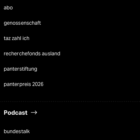
abo
genossenschaft
taz zahl ich
recherchefonds ausland
panterstiftung
panterpreis 2026
Podcast
bundestalk