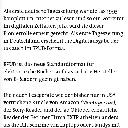
berlin
Als erste deutsche Tageszeitung war die taz 1995
nord
komplett im Internet zu lesen und so ein Vorreiter
wahrheit
im digitalen Zeitalter. Jetzt wird sie dieser
Pionierrolle erneut gerecht: Als erste Tageszeitung
verlag
in Deutschland erscheint die Digitalausgabe der
taz auch im EPUB-Format.
verlag
veranstaltungen
EPUB ist das neue Standardformat für
elektronische Bücher, auf das sich die Hersteller
shop
von E-Readern geeinigt haben.
fragen & hilfe
unterstützen
Die neuen Lesegeräte wie der bisher nur in USA
vertriebene Kindle von Amazon
(Montage: taz),
abo
der Sony-Reader und der ab Oktober erhältliche
Reader der Berliner Firma TXTR arbeiten anders
genossenschaft
als die Bildschirme von Laptops oder Handys mit