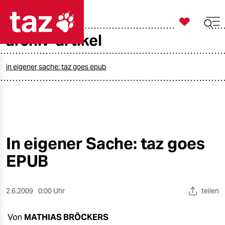

taz zahl ich
archiv-artikel

taz zahl ich
taz zahl ich
in eigener sache: taz goes epub
themen
politik
öko
In eigener Sache: taz goes
EPUB
gesellschaft
kultur
2.6.2009
0:00 Uhr
teilen
sport
Von
MATHIAS BRÖCKERS