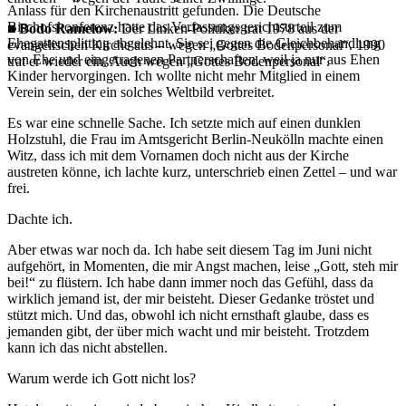
Anlass für den Kirchenaustritt gefunden. Die Deutsche
Bischofskonferenz hatte das Verfassungsgerichtsurteil zum
■ Bodo Ramelow:
Der Linken-Politiker trat 1978 aus der
Ehegattensplitting abgelehnt. Sie sei gegen die Gleichbehandlung
evangelischen Kirche aus – wegen „Gottes Bodenpersonal“. 1990
von Ehe und eingetragenen Partnerschaften, weil ja nur aus Ehen
trat er wieder ein. Auch wegen „Gottes Bodenpersonal“.
Kinder hervorgingen. Ich wollte nicht mehr Mitglied in einem
Verein sein, der ein solches Weltbild verbreitet.
Es war eine schnelle Sache. Ich setzte mich auf einen dunklen
Holzstuhl, die Frau im Amtsgericht Berlin-Neukölln machte einen
Witz, dass ich mit dem Vornamen doch nicht aus der Kirche
austreten könne, ich lachte kurz, unterschrieb einen Zettel – und war
frei.
Dachte ich.
Aber etwas war noch da. Ich habe seit diesem Tag im Juni nicht
aufgehört, in Momenten, die mir Angst machen, leise „Gott, steh mir
bei!“ zu flüstern. Ich habe dann immer noch das Gefühl, dass da
wirklich jemand ist, der mir beisteht. Dieser Gedanke tröstet und
stützt mich. Und das, obwohl ich nicht ernsthaft glaube, dass es
jemanden gibt, der über mich wacht und mir beisteht. Trotzdem
kann ich das nicht abstellen.
Warum werde ich Gott nicht los?