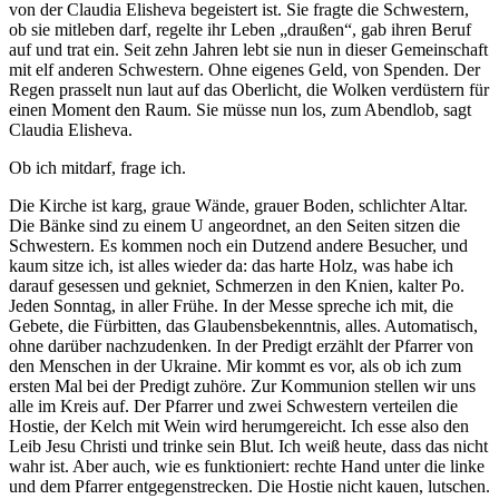
von der Claudia Elisheva begeistert ist. Sie fragte die Schwestern,
ob sie mitleben darf, regelte ihr Leben „draußen“, gab ihren Beruf
auf und trat ein. Seit zehn Jahren lebt sie nun in dieser Gemeinschaft
mit elf anderen Schwestern. Ohne eigenes Geld, von Spenden. Der
Regen prasselt nun laut auf das Oberlicht, die Wolken verdüstern für
einen Moment den Raum. Sie müsse nun los, zum Abendlob, sagt
Claudia Elisheva.
Ob ich mitdarf, frage ich.
Die Kirche ist karg, graue Wände, grauer Boden, schlichter Altar.
Die Bänke sind zu einem U angeordnet, an den Seiten sitzen die
Schwestern. Es kommen noch ein Dutzend andere Besucher, und
kaum sitze ich, ist alles wieder da: das harte Holz, was habe ich
darauf gesessen und gekniet, Schmerzen in den Knien, kalter Po.
Jeden Sonntag, in aller Frühe. In der Messe spreche ich mit, die
Gebete, die Fürbitten, das Glaubensbekenntnis, alles. Automatisch,
ohne darüber nachzudenken. In der Predigt erzählt der Pfarrer von
den Menschen in der Ukraine. Mir kommt es vor, als ob ich zum
ersten Mal bei der Predigt zuhöre. Zur Kommunion stellen wir uns
alle im Kreis auf. Der Pfarrer und zwei Schwestern verteilen die
Hostie, der Kelch mit Wein wird herumgereicht. Ich esse also den
Leib Jesu Christi und trinke sein Blut. Ich weiß heute, dass das nicht
wahr ist. Aber auch, wie es funktioniert: rechte Hand unter die linke
und dem Pfarrer entgegenstrecken. Die Hostie nicht kauen, lutschen.