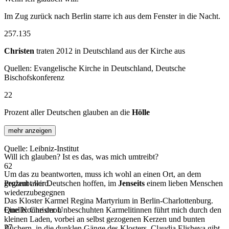
Im Zug zurück nach Berlin starre ich aus dem Fenster in die Nacht.
257.135
Christen
traten 2012 in Deutschland aus der Kirche aus
Quellen: Evangelische Kirche in Deutschland, Deutsche
Bischofskonferenz
22
Prozent aller Deutschen glauben an die
Hölle
mehr anzeigen
Quelle: Leibniz-Institut
Will ich glauben? Ist es das, was mich umtreibt?
62
Um das zu beantworten, muss ich wohl an einen Ort, an dem
Prozent aller Deutschen hoffen, im
geglaubt wird.
Jenseits
einem lieben Menschen
wiederzubegegnen
Das Kloster Karmel Regina Martyrium in Berlin-Charlottenburg.
Quelle: Chrismon
Eine Nonne der Unbeschuhten Karmelitinnen führt mich durch den
kleinen Laden, vorbei an selbst gezogenen Kerzen und bunten
27
Büchern, in die dunklen Gänge des Klosters. Claudia Elisheva gibt