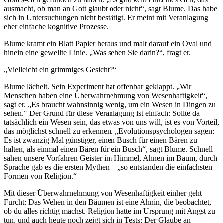
ausmacht, ob man an Gott glaubt oder nicht“, sagt Blume. Das habe
sich in Untersuchungen nicht bestätigt. Er meint mit Veranlagung
eher einfache kognitive Prozesse.
Blume kramt ein Blatt Papier heraus und malt darauf ein Oval und
hinein eine gewellte Linie. „Was sehen Sie darin?“, fragt er.
„Vielleicht ein grimmiges Gesicht?“
Blume lächelt. Sein Experiment hat offenbar geklappt. „Wir
Menschen haben eine Überwahrnehmung von Wesenhaftigkeit“,
sagt er. „Es braucht wahnsinnig wenig, um ein Wesen in Dingen zu
sehen.“ Der Grund für diese Veranlagung ist einfach: Sollte da
tatsächlich ein Wesen sein, das etwas von uns will, ist es von Vorteil,
das möglichst schnell zu erkennen. „Evolutionspsychologen sagen:
Es ist zwanzig Mal günstiger, einen Busch für einen Bären zu
halten, als einmal einen Bären für ein Busch“, sagt Blume. Schnell
sahen unsere Vorfahren Geister im Himmel, Ahnen im Baum, durch
Sprache gab es die ersten Mythen – „so entstanden die einfachsten
Formen von Religion.“
Mit dieser Überwahrnehmung von Wesenhaftigkeit einher geht
Furcht: Das Wehen in den Bäumen ist eine Ahnin, die beobachtet,
ob du alles richtig machst. Religion hatte im Ursprung mit Angst zu
tun, und auch heute noch zeigt sich in Tests: Der Glaube an