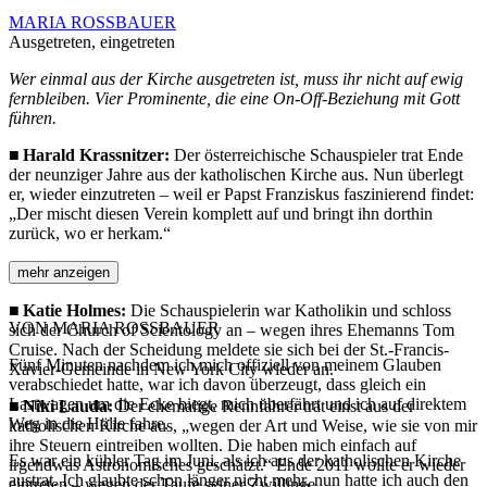
MARIA ROSSBAUER
Ausgetreten, eingetreten
Wer einmal aus der Kirche ausgetreten ist, muss ihr nicht auf ewig
fernbleiben. Vier Prominente, die eine On-Off-Beziehung mit Gott
führen.
■ Harald Krassnitzer:
Der österreichische Schauspieler trat Ende
der neunziger Jahre aus der katholischen Kirche aus. Nun überlegt
er, wieder einzutreten – weil er Papst Franziskus faszinierend findet:
„Der mischt diesen Verein komplett auf und bringt ihn dorthin
zurück, wo er herkam.“
mehr anzeigen
■ Katie Holmes:
Die Schauspielerin war Katholikin und schloss
VON
MARIA ROSSBAUER
sich der Church of Scientology an – wegen ihres Ehemanns Tom
Cruise. Nach der Scheidung meldete sie sich bei der St.-Francis-
Fünf Minuten nachdem ich mich offiziell von meinem Glauben
Xavier-Gemeinde in New York City wieder an.
verabschiedet hatte, war ich davon überzeugt, dass gleich ein
Lastwagen um die Ecke biegt, mich überfährt und ich auf direktem
■ Niki Lauda:
Der ehemalige Rennfahrer trat einst aus der
Weg in die Hölle fahre.
katholischen Kirche aus, „wegen der Art und Weise, wie sie von mir
ihre Steuern eintreiben wollten. Die haben mich einfach auf
Es war ein kühler Tag im Juni, als ich aus der katholischen Kirche
irgendwas Astronomisches geschätzt.“ Ende 2011 wollte er wieder
austrat. Ich glaubte schon länger nicht mehr, nun hatte ich auch den
eintreten – wegen der Taufe seiner Zwillinge.