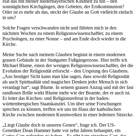
Hat das mit meiner niederbayerischen Kindheit zu tun – den
sonntäglichen Kirchgängen, den Gebeten, der Erstkommunion?
Oder ist es mehr als das, steckt der Glaube an Gott vielleicht einfach
in uns?
Solche Fragen verschwanden nicht und führten mich in den
nächsten Wochen zu einem Religionswissenschaftler, zu einem
Psychologen, zu einer Nonne – und am Ende doch wieder in die
Kirche.
Meine Suche nach meinem Glauben beginnt in einem modernen
grauen Gebäude in der Stuttgarter Fußgängerzone. Hier treffe ich
Michael Blume, einen der wenigen Religionswissenschaftler, der die
Evolution der Religiosität erforscht – den Ursprung des Glaubens.
„Aus heutiger Sicht kann man klar sagen, dass sowohl Religiosität
als auch Spiritualität und magisches Denken jeder Mensch in sich
veranlagt hat“, sagt Blume. In seinem grauen Anzug und mit der fast
randlosen Brille wirkt Blume mehr wie der Beamte, der er auch ist.
Er leitet das Kirchen- und Religionsreferat in der baden-
württembergischen Staatskanzlei. Um über seine Forschungen
sprechen zu können, treffen wir uns im Haus der katholischen
Kirche zwischen modernen Kunstwerken in einer ledernen Sitzecke.
„Liegt Glaube doch in unseren Genen“, frage ich. Der US-
Genetiker Dean Hammer hatte vor zehn Jahren behauptet, ein
Gottes-Gen gefunden zu haben. „Es gibt kein einzelnes Gen, das