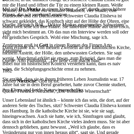
mir die Hand und öffnet die Tür zu einem kleinen Raum. Weiße
Mal soll
Dr. Murke
in einem Vortrag „Gott“ durch „jenes höhere
Wände, in der Mitte ein schmaler Holztisch, vier Stühle, eine
Wesen, das wir verehren“ ersetzen
Garderobe und ein Dachfenster. Schwester Claudia Elisheva ist
schwarz gekleidet, das Kopftuch sitzt auf der Höhe der Ohren, eine
Quelle: Heinrich Böll, „Doktor Murkes gesammeltes Schweigen“
Hand breit sehe ich ihre Haare. Sie faltet ihre Hände auf dem Tisch,
sieht mich bestimmt an. Ob das nun ein Interview werden soll oder
178
ein geistliches Gespräch. Wohl eine Mischung, sage ich.
Zentimeter groß ist
Gott
in einem Roman des Finnen Arto
Dann erzähle ich. Von meinen Zweifeln an der katholischen Kirche,
Paasilinna
meinem Austritt, der Hölle, den unbewussten Gebeten. Sie sagt
wenig. Manchmal erklärt sie etwas, zum Beispiel, dass man die
Quelle: Arto Paasilinna, „Der liebe Gott macht blau“
Bibel nur im historischen Kontext verstehen kann, dass es naiv
wäre, die Schöpfungsgeschichte ernst zu nehmen.
1882
Sie erzählt, dass sie in ihrem früheren Leben Journalistin war. 17
schrieb
Nietzsche
: Gott ist tot.
Jahre hat sie in dem Beruf gearbeitet, hatte zuvor Chemie studiert,
ihre Eltern sind beide Naturwissenschaftler.
Quelle: Friedrich Nietzsche,
„Die fröhliche Wissenschaft“
Unser Lebenslauf ist ähnlich – könnte ich das sein, die dort, auf der
anderen Seite des Tisches, sitzt? Schwester Claudia Elisheva kommt
aus Hamburg. In die katholische Kirche ist sie, wie sie sagt,
hineingewachsen. Auch sie hatte, wie ich, Sinnfragen und glaubt,
dass sich in der katholischen Kirche vieles ändern muss. Sie ist aber
dennoch geblieben, ganz bewusst. „Weil ich glaube, dass es
Veränderung nur von innen heraus gibt“, sagt sie. Und gerade