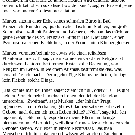
ordentlich katholisch sozialisiert worden sind“, sagt er. Er sieht „eine
noch vorhandene Gottesrepräsentation“.
Murken sitzt in einer Ecke seines schmalen Büros in Bad
Kreuznach. Ein kleiner, quadratischer Tisch mit Stühlen, ein großer
Schreibtisch voll mit Papieren und Büchern, nebenan das mächtige,
gelbe Gebäude des St.-Franziska-Stifts in Bad Kreuznach, einer
Psychosomatischen Fachklinik, in der Ferne läuten Kirchenglocken.
Murken vermutet bei mir so etwas wie einen religiösen
Phantomschmerz. Er sagt, man könne den Grad der Religiosität
durch zwei Faktoren bestimmen. Erstens: die Bedeutung von
Religion im Leben. In welchem Ausmaß bestimmt sie das, was
jemand täglich macht. Der regelmäßige Kirchgang, beten, freitags
kein Fleisch, solche Dinge.
„Da könnte man bei Ihnen sagen: ziemlich null, oder?“ Ja – es gibt
keinen Bereich mehr in meinem Leben, den ich der Religion
unterordne. „Zweitens“, sagt Murken, „der Inhalt.“ Prägt
irgendetwas mein Verhalten, gibt es Glaubenssätze wie die zehn
Gebote, nach denen ich mein Leben richte? „Nein“, sage ich. Ich
lüge nicht, stehle nicht, respektiere meine Eltern und bringe
niemanden um. Aber nicht, weil diese Grundsätze auch in den zehn
Geboten stehen. Wir leben in einem Rechtsstaat. Das man
Menschen nicht totschlagen soll, wissen wir auch so. Zu einem