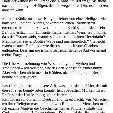
Haus der katholischen Kirche eine Nonne um Rat fragt. Sie sucht
nach dem richtigen Heiligen, den sie wegen ihrer Ohrenschmerzen
anbeten kann.
Einmal erzählte uns unser Religionslehrer von einer Heiligen. Sie
hatte von Gott den Auftrag bekommen, einen Tyrannen zu
ermorden. Mit einem Schwert unter dem Kleid schlich sie in sein
Zelt und erstach ihn. Ich fragte meinen Lehrer: Wenn Gott wollte,
dass der Tyrann stirbt, warum schickt er ihm keinen Herzinfarkt?
Mein Lehrer sagte: „Gottes Wege sind unergründlich.“ Vielleicht
waren es auch Erlebnisse wie dieses, die mich vom Glauben
entfernten. Dass mir nie jemand zufriedenstellende Antworten auf
meine Fragen gab.
Die Überwahrnehmung von Wesenhaftigkeit, Mythen und
Traditionen – ich verstehe, wie das den Menschen früher nutzte.
Aber wir leben nicht mehr in Höhlen, nicht hinter jedem Busch
könnte ein Bär lauern.
Passt Religion noch in unsere Zeit, was nutzt sie uns? Der, der mir
diese Fragen beantworten könnte, heißt Sebastian Murken. Er ist
Professor der Uni Marburg, einer der wenigen
Religionspsychologen in Deutschland. Er erforscht, was Menschen
mit ihrer Religion machen – und was Religion mit Menschen macht.
Ich erzähle Murken die Geschichte meines Kirchenaustritts, die
Gedanken, in die Hölle zu fahren. „Daran wird deutlich, dass sie