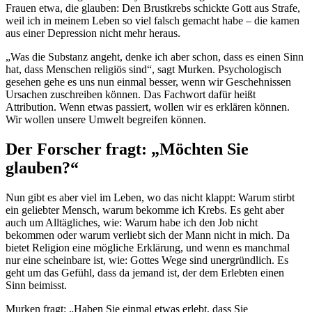
Frauen etwa, die glauben: Den Brustkrebs schickte Gott aus Strafe,
weil ich in meinem Leben so viel falsch gemacht habe – die kamen
aus einer Depression nicht mehr heraus.
„Was die Substanz angeht, denke ich aber schon, dass es einen Sinn
hat, dass Menschen religiös sind“, sagt Murken. Psychologisch
gesehen gehe es uns nun einmal besser, wenn wir Geschehnissen
Ursachen zuschreiben können. Das Fachwort dafür heißt
Attribution. Wenn etwas passiert, wollen wir es erklären können.
Wir wollen unsere Umwelt begreifen können.
Der Forscher fragt: „Möchten Sie
glauben?“
Nun gibt es aber viel im Leben, wo das nicht klappt: Warum stirbt
ein geliebter Mensch, warum bekomme ich Krebs. Es geht aber
auch um Alltägliches, wie: Warum habe ich den Job nicht
bekommen oder warum verliebt sich der Mann nicht in mich. Da
bietet Religion eine mögliche Erklärung, und wenn es manchmal
nur eine scheinbare ist, wie: Gottes Wege sind unergründlich. Es
geht um das Gefühl, dass da jemand ist, der dem Erlebten einen
Sinn beimisst.
Murken fragt: „Haben Sie einmal etwas erlebt, dass Sie