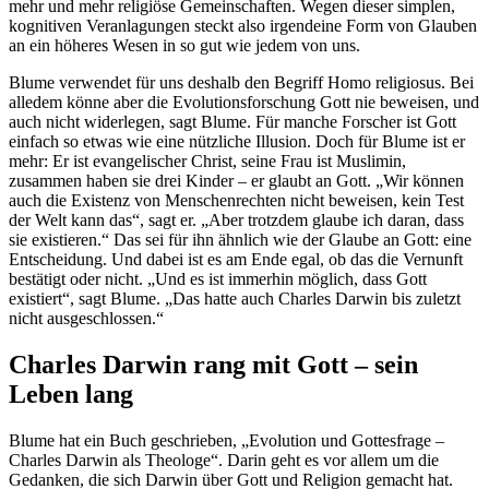
mehr und mehr religiöse Gemeinschaften. Wegen dieser simplen,
kognitiven Veranlagungen steckt also irgendeine Form von Glauben
an ein höheres Wesen in so gut wie jedem von uns.
Blume verwendet für uns deshalb den Begriff Homo religiosus. Bei
alledem könne aber die Evolutionsforschung Gott nie beweisen, und
auch nicht widerlegen, sagt Blume. Für manche Forscher ist Gott
einfach so etwas wie eine nützliche Illusion. Doch für Blume ist er
mehr: Er ist evangelischer Christ, seine Frau ist Muslimin,
zusammen haben sie drei Kinder – er glaubt an Gott. „Wir können
auch die Existenz von Menschenrechten nicht beweisen, kein Test
der Welt kann das“, sagt er. „Aber trotzdem glaube ich daran, dass
sie existieren.“ Das sei für ihn ähnlich wie der Glaube an Gott: eine
Entscheidung. Und dabei ist es am Ende egal, ob das die Vernunft
bestätigt oder nicht. „Und es ist immerhin möglich, dass Gott
existiert“, sagt Blume. „Das hatte auch Charles Darwin bis zuletzt
nicht ausgeschlossen.“
Charles Darwin rang mit Gott – sein
Leben lang
Blume hat ein Buch geschrieben, „Evolution und Gottesfrage –
Charles Darwin als Theologe“. Darin geht es vor allem um die
Gedanken, die sich Darwin über Gott und Religion gemacht hat.