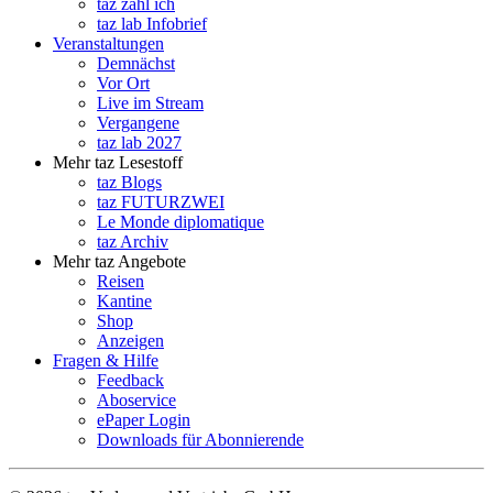
taz zahl ich
taz lab Infobrief
Veranstaltungen
Demnächst
Vor Ort
Live im Stream
Vergangene
taz lab 2027
Mehr taz Lesestoff
taz Blogs
taz FUTURZWEI
Le Monde diplomatique
taz Archiv
Mehr taz Angebote
Reisen
Kantine
Shop
Anzeigen
Fragen & Hilfe
Feedback
Aboservice
ePaper Login
Downloads für Abonnierende