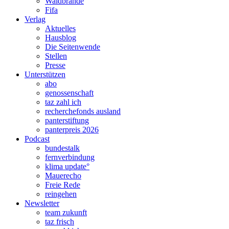
Waldbrände
Fifa
Verlag
Aktuelles
Hausblog
Die Seitenwende
Stellen
Presse
Unterstützen
abo
genossenschaft
taz zahl ich
recherchefonds ausland
panterstiftung
panterpreis 2026
Podcast
bundestalk
fernverbindung
klima update°
Mauerecho
Freie Rede
reingehen
Newsletter
team zukunft
taz frisch