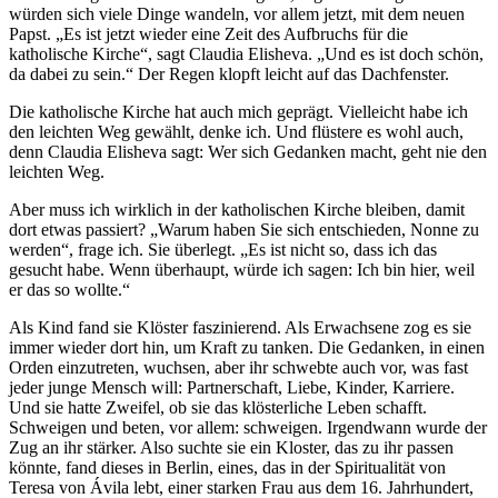
würden sich viele Dinge wandeln, vor allem jetzt, mit dem neuen
Papst. „Es ist jetzt wieder eine Zeit des Aufbruchs für die
katholische Kirche“, sagt Claudia Elisheva. „Und es ist doch schön,
da dabei zu sein.“ Der Regen klopft leicht auf das Dachfenster.
Die katholische Kirche hat auch mich geprägt. Vielleicht habe ich
den leichten Weg gewählt, denke ich. Und flüstere es wohl auch,
denn Claudia Elisheva sagt: Wer sich Gedanken macht, geht nie den
leichten Weg.
Aber muss ich wirklich in der katholischen Kirche bleiben, damit
dort etwas passiert? „Warum haben Sie sich entschieden, Nonne zu
werden“, frage ich. Sie überlegt. „Es ist nicht so, dass ich das
gesucht habe. Wenn überhaupt, würde ich sagen: Ich bin hier, weil
er das so wollte.“
Als Kind fand sie Klöster faszinierend. Als Erwachsene zog es sie
immer wieder dort hin, um Kraft zu tanken. Die Gedanken, in einen
Orden einzutreten, wuchsen, aber ihr schwebte auch vor, was fast
jeder junge Mensch will: Partnerschaft, Liebe, Kinder, Karriere.
Und sie hatte Zweifel, ob sie das klösterliche Leben schafft.
Schweigen und beten, vor allem: schweigen. Irgendwann wurde der
Zug an ihr stärker. Also suchte sie ein Kloster, das zu ihr passen
könnte, fand dieses in Berlin, eines, das in der Spiritualität von
Teresa von Ávila lebt, einer starken Frau aus dem 16. Jahrhundert,