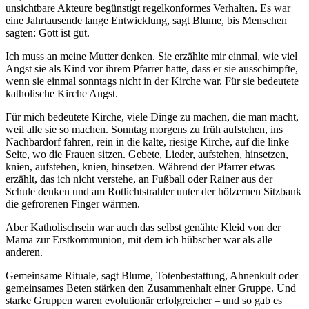
unsichtbare Akteure begünstigt regelkonformes Verhalten. Es war
eine Jahrtausende lange Entwicklung, sagt Blume, bis Menschen
sagten: Gott ist gut.
Ich muss an meine Mutter denken. Sie erzählte mir einmal, wie viel
Angst sie als Kind vor ihrem Pfarrer hatte, dass er sie ausschimpfte,
wenn sie einmal sonntags nicht in der Kirche war. Für sie bedeutete
katholische Kirche Angst.
Für mich bedeutete Kirche, viele Dinge zu machen, die man macht,
weil alle sie so machen. Sonntag morgens zu früh aufstehen, ins
Nachbardorf fahren, rein in die kalte, riesige Kirche, auf die linke
Seite, wo die Frauen sitzen. Gebete, Lieder, aufstehen, hinsetzen,
knien, aufstehen, knien, hinsetzen. Während der Pfarrer etwas
erzählt, das ich nicht verstehe, an Fußball oder Rainer aus der
Schule denken und am Rotlichtstrahler unter der hölzernen Sitzbank
die gefrorenen Finger wärmen.
Aber Katholischsein war auch das selbst genähte Kleid von der
Mama zur Erstkommunion, mit dem ich hübscher war als alle
anderen.
Gemeinsame Rituale, sagt Blume, Totenbestattung, Ahnenkult oder
gemeinsames Beten stärken den Zusammenhalt einer Gruppe. Und
starke Gruppen waren evolutionär erfolgreicher – und so gab es