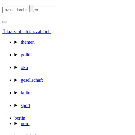

taz zahl ich
taz zahl ich
themen
politik
öko
gesellschaft
kultur
sport
berlin
nord