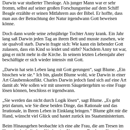
Darwin war studierter Theologe. Als junger Mann war er sehr
fromm, selbst auf seiner großen Forschungsreise auf dem Schiff
Beagle erzählte er seinen Mitfahrern aus der Bibel. Er hoffte, dass
man aus der Betrachtung der Natur irgendwann Gott beweisen
könne.
Doch dann wurde seine zehnjährige Tochter Anny krank. Ein Jahr
lang saß Darwin jeden Tag an ihrem Bett und musste zusehen, wie
sie qualvoll starb. Darwin fragte sich: Wie kann ein liebender Gott
zulassen, dass ein Kind so leidet und stirbt? Nachdem Anny tot war,
ging er nicht mehr in die Kirche. In seinem letzten Lebensjahr aber
beschäftigte er sich wieder intensiv mit Gott.
„Darwin hat sein Leben lang mit Gott gerungen“, sagt Blume. „Ein
bisschen wie sie.“ Ich bin, glaubt Blume wohl, wie Darwin in einer
Art Glaubenskonflikt. Charles Darwin jedoch fand sich auf eine Art
damit ab: Wie sollen wir mit unserem Säugetiergehirn so eine Frage
lösen können, beschloss er irgendwann.
„Sie werden das nicht durch Logik lösen“, sagt Blume. „Es geht
jetzt darum, wie Sie diese beiden Dinge, das Rationale und das
Irrationale, in Ihrem Leben in Einklang bringen.“ Blume gibt mir die
Hand, wünscht viel Glück und hastet zurück ins Staatsministerium.
Beim Hinausgehen beobachte ich eine alte Frau, die am Tresen im