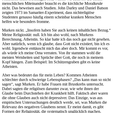
menschlichen Miteinander braucht es die kirchliche Moralkeule
nicht. Das beweisen auch Studien. John Darley und Daniel Batson
zeigten 1973 im Samariter-Experiment, dass nichtreligiöse
Studenten genauso häufig einem scheinbar kranken Menschen
helfen wie besonders fromme.
Murken nickt. „Insofern haben Sie auch keinen inhaltlichen Bezug.“
Meine Religiosität: null. Ich bin also wohl, nach Murkens
Berechnung, Atheistin. So klar hatte ich das noch gar nicht gesehen.
Aber natürlich, wenn ich glaube, dass Gott nicht existiert, bin ich es
wohl. Irgendwie enttäuscht mich das aber doch. Mir kommt es vor,
als würde ich meine Oma verraten. Von ihr stammen wohl die
meisten Weisheiten und Sprüche über Gott, die noch in meinem
Kopf hängen. Zum Beispiel: Im Schützengraben gibt es keine
Atheisten.
Aber was bedeutet das für mein Leben? Kommen Atheisten
schlechter durch schwierige Lebensphasen? „Das kann man so nicht
sagen“, sagt Murken. Er habe Frauen mit Brustkrebs untersucht.
Dabei sagten die religiösen darunter zwar, wie sehr ihnen der
Glaube beim Durchstehen der Krankheit hilft. Faktisch aber waren
die ohne Glauben auch nicht depressiver. Das Einzige, was aus
empirischen Untersuchungen deutlich werde, sei, was Murken die
Relevanz des negativen Glaubens nennt. Er meint damit, es gibt
Formen der Religiosität, die systematisch unglücklich machen.