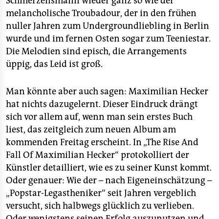
Schmerzensmann wieder ganz so wie der
epaper login
melancholische Troubadour, der in den frühen
nuller Jahren zum Undergroundliebling in Berlin
wurde und im fernen Osten sogar zum Teeniestar.
Die Melodien sind episch, die Arrangements
üppig, das Leid ist groß.
Man könnte aber auch sagen: Maximilian Hecker
hat nichts dazugelernt. Dieser Eindruck drängt
sich vor allem auf, wenn man sein erstes Buch
liest, das zeitgleich zum neuen Album am
kommenden Freitag erscheint. In „The Rise And
Fall Of Maximilian Hecker“ protokolliert der
Künstler detailliert, wie es zu seiner Kunst kommt.
Oder genauer: Wie der – nach Eigeneinschätzung –
„Popstar-Legastheniker“ seit Jahren vergeblich
versucht, sich halbwegs glücklich zu verlieben.
Oder wenigstens seinen Erfolg auszunutzen und