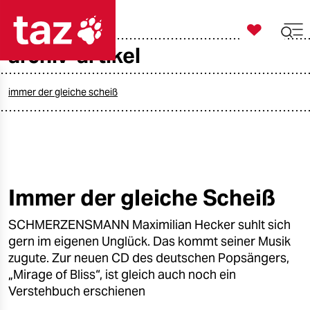

taz zahl ich
archiv-artikel

taz zahl ich
taz zahl ich
immer der gleiche scheiß
themen
politik
öko
Immer der gleiche Scheiß
gesellschaft
SCHMERZENSMANN Maximilian Hecker suhlt sich
gern im eigenen Unglück. Das kommt seiner Musik
kultur
zugute. Zur neuen CD des deutschen Popsängers,
„Mirage of Bliss“, ist gleich auch noch ein
sport
Verstehbuch erschienen