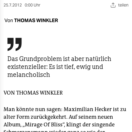
berlin
25.7.2012
0:00 Uhr
teilen
nord
Von
THOMAS WINKLER
wahrheit
verlag

verlag
Das Grundproblem ist aber natürlich
veranstaltungen
existenzieller: Es ist tief, ewig und
melancholisch
shop
fragen & hilfe
VON
THOMAS WINKLER
unterstützen
Man könnte nun sagen: Maximilian Hecker ist zu
abo
alter Form zurückgekehrt. Auf seinem neuen
genossenschaft
Album, „Mirage Of Bliss“, klingt der singende