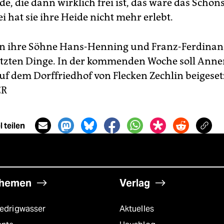
e, die dann wirklich frei ist, das wäre das Schöns
ei hat sie ihre Heide nicht mehr erlebt.
en ihre Söhne Hans-Henning und Franz-Ferdinan
etzten Dinge. In der kommenden Woche soll Ann
auf dem Dorffriedhof von Flecken Zechlin beigeset
ER
 teilen
hemen
Verlag
iedrigwasser
Aktuelles