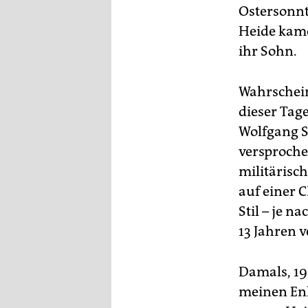
Ostersonnt
Heide kame
ihr Sohn.
Wahrschein
dieser Tag
Wolfgang S
versproche
militärisc
auf einer 
Stil – je n
13 Jahren 
Damals, 19
meinen Enk