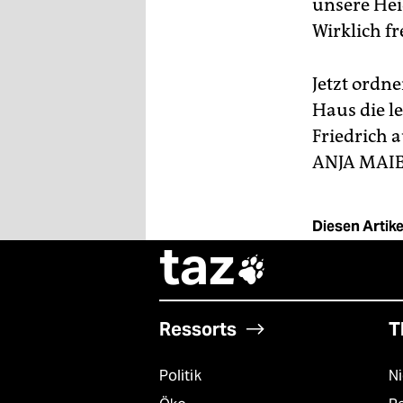
unsere Heid
Wirklich fr
Jetzt ordn
Haus die l
Friedrich 
ANJA MAI
Diesen Artikel
taz

Ressorts
T
Politik
N