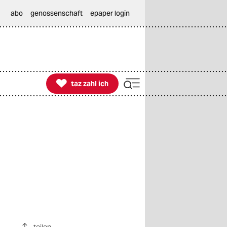
abo
genossenschaft
epaper login

taz zahl ich
taz zahl ich