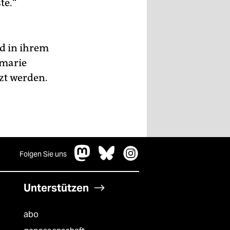
te.“
d in ihrem
emarie
zt werden.
Folgen Sie uns
Unterstützen
abo