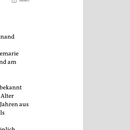
teilen
dinand
nemarie
und am
 bekannt
 Alter
 Jahren aus
ls
önlich