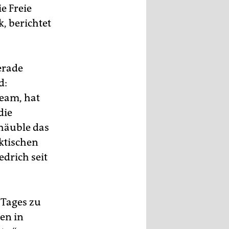
e Freie
, berichtet
erade
d:
eam, hat
die
chäuble das
ktischen
edrich seit
 Tages zu
en in