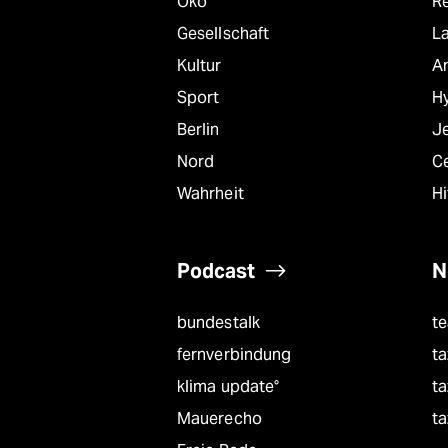
Öko
R
Gesellschaft
L
Kultur
A
Sport
Hy
Berlin
J
Nord
C
Wahrheit
Hi
Podcast
N
bundestalk
t
fernverbindung
ta
klima update°
ta
Mauerecho
ta