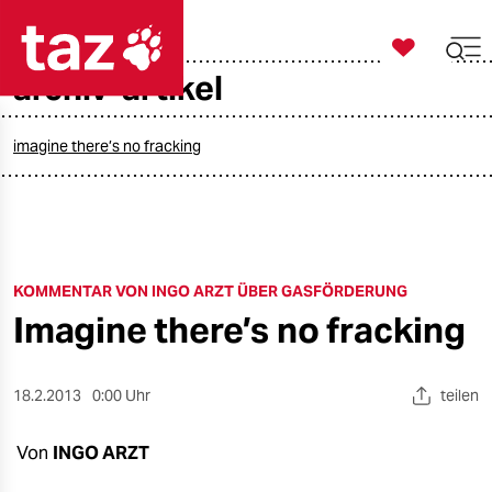

taz zahl ich
archiv-artikel

taz zahl ich
taz zahl ich
imagine there’s no fracking
themen
politik
KOMMENTAR VON INGO ARZT ÜBER GASFÖRDERUNG
öko
Imagine there’s no fracking
gesellschaft
kultur
18.2.2013
0:00 Uhr
teilen
sport
Von
INGO ARZT