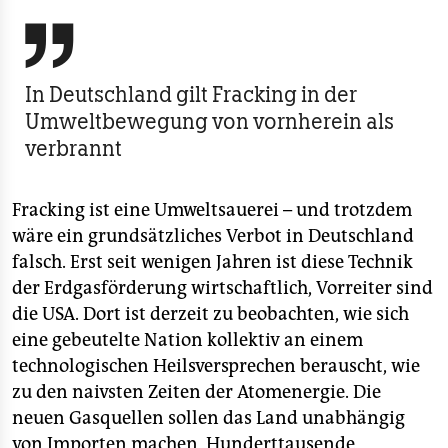
berlin

nord
wahrheit
In Deutschland gilt Fracking in der
Umweltbewegung von vornherein als
verlag
verbrannt
verlag
Fracking ist eine Umweltsauerei – und trotzdem
veranstaltungen
wäre ein grundsätzliches Verbot in Deutschland
shop
falsch. Erst seit wenigen Jahren ist diese Technik
der Erdgasförderung wirtschaftlich, Vorreiter sind
fragen & hilfe
die USA. Dort ist derzeit zu beobachten, wie sich
unterstützen
eine gebeutelte Nation kollektiv an einem
technologischen Heilsversprechen berauscht, wie
abo
zu den naivsten Zeiten der Atomenergie. Die
genossenschaft
neuen Gasquellen sollen das Land unabhängig
von Importen machen, Hunderttausende