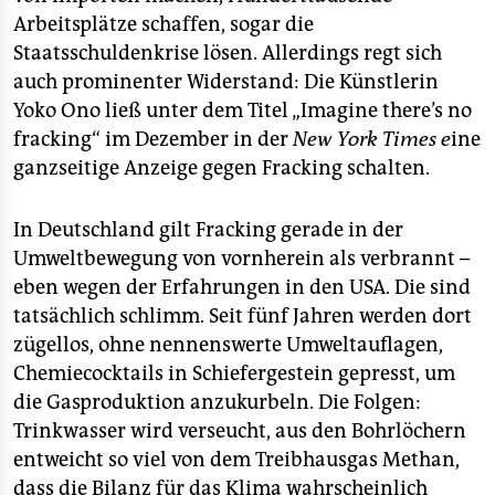
epaper login
Arbeitsplätze schaffen, sogar die
Staatsschuldenkrise lösen. Allerdings regt sich
auch prominenter Widerstand: Die Künstlerin
Yoko Ono ließ unter dem Titel „Imagine there’s no
fracking“ im Dezember in der
New York Times e
ine
ganzseitige Anzeige gegen Fracking schalten.
In Deutschland gilt Fracking gerade in der
Umweltbewegung von vornherein als verbrannt –
eben wegen der Erfahrungen in den USA. Die sind
tatsächlich schlimm. Seit fünf Jahren werden dort
zügellos, ohne nennenswerte Umweltauflagen,
Chemiecocktails in Schiefergestein gepresst, um
die Gasproduktion anzukurbeln. Die Folgen:
Trinkwasser wird verseucht, aus den Bohrlöchern
entweicht so viel von dem Treibhausgas Methan,
dass die Bilanz für das Klima wahrscheinlich