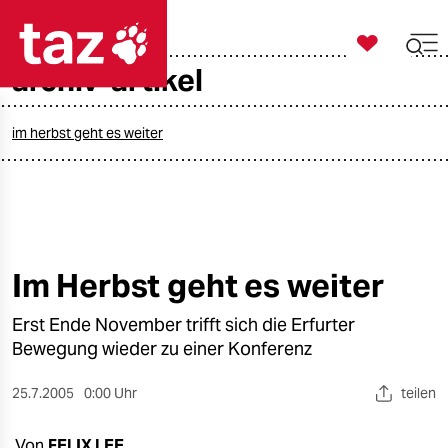

taz zahl ich
archiv-artikel

taz zahl ich
taz zahl ich
im herbst geht es weiter
themen
politik
öko
Im Herbst geht es weiter
gesellschaft
Erst Ende November trifft sich die Erfurter
Bewegung wieder zu einer Konferenz
kultur
25.7.2005
0:00 Uhr
teilen
sport
Von
FELIX LEE