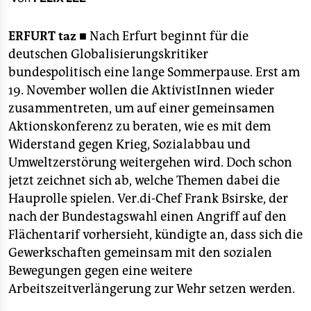
berlin
nord
ERFURT
taz ■
Nach Erfurt beginnt für die
deutschen Globalisierungskritiker
wahrheit
bundespolitisch eine lange Sommerpause. Erst am
19. November wollen die AktivistInnen wieder
verlag
zusammentreten, um auf einer gemeinsamen
verlag
Aktionskonferenz zu beraten, wie es mit dem
Widerstand gegen Krieg, Sozialabbau und
veranstaltungen
Umweltzerstörung weitergehen wird. Doch schon
shop
jetzt zeichnet sich ab, welche Themen dabei die
Hauprolle spielen. Ver.di-Chef Frank Bsirske, der
fragen & hilfe
nach der Bundestagswahl einen Angriff auf den
unterstützen
Flächentarif vorhersieht, kündigte an, dass sich die
Gewerkschaften gemeinsam mit den sozialen
abo
Bewegungen gegen eine weitere
genossenschaft
Arbeitszeitverlängerung zur Wehr setzen werden.