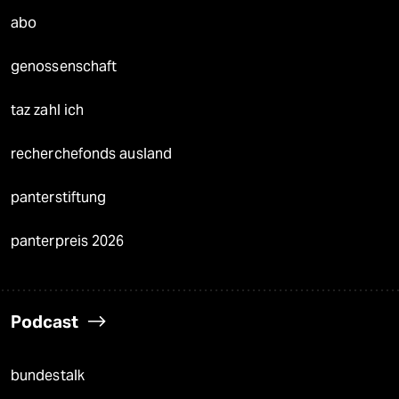
abo
genossenschaft
taz zahl ich
recherchefonds ausland
panterstiftung
panterpreis 2026
Podcast
bundestalk