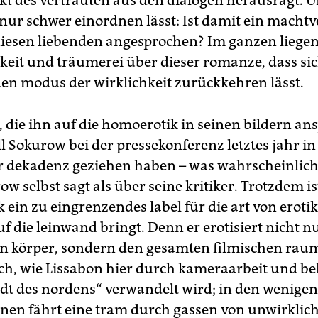
ikt des vertrauten aus den dialogen herausragt. U
nur schwer einordnen lässt: Ist damit ein machtv
iesen liebenden angesprochen? Im ganzen liegen 
keit und träumerei über dieser romanze, dass si
den modus der wirklichkeit zurückkehren lässt.
, die ihn auf die homoerotik in seinen bildern a
ll Sokurow bei der pressekonferenz letztes jahr i
 dekadenz geziehen haben – was wahrscheinlic
w selbst sagt als über seine kritiker. Trotzdem is
ein zu eingrenzendes label für die art von erotik
 die leinwand bringt. Denn er erotisiert nicht nu
 körper, sondern den gesamten filmischen raum.
ch, wie Lissabon hier durch kameraarbeit und b
tadt des nordens“ verwandelt wird; in den wenigen
nen fährt eine tram durch gassen von unwirklic