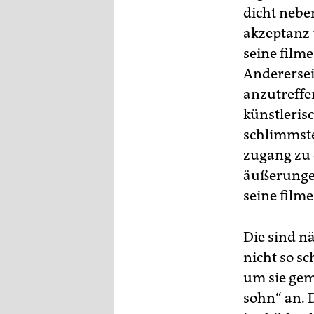
epaper login
dicht nebe
akzeptanz 
seine filme
Anderersei
anzutreffen
künstleris
schlimmste
zugang zu d
äußerungen 
seine filme
Die sind n
nicht so s
um sie gem
sohn“ an. 