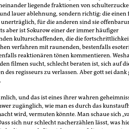
neinander liegende fraktionen von schulterzuck
und lauer ablehnung, sondern richtig: die einen 
 unerträglich, für die anderen sind sie offenbar
ts aber ist Sokurow einer der immer häufiger
den kulturschaffenden, die die fortschrittlichkei
chen verfahren mit raunenden, bestenfalls esoter
nfalls reaktionären tönen kommentieren. Wesha
en filmen sucht, schlecht beraten ist, sich auf di
des regisseurs zu verlassen. Aber gott sei dank 
.
ämlich, und das ist eines ihrer wahren geheimniss
chwer zugänglich, wie man es durch das kunstauf
acht wird, vermuten könnte. Man schaue sich „v
Dass sich nur schlecht nacherzählen lässt, was hi