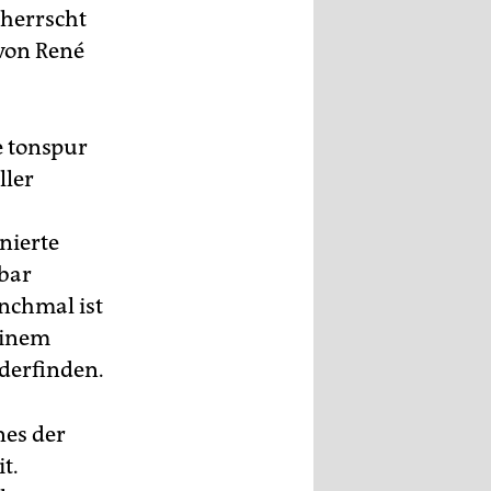
herrscht
 von René
e tonspur
ller
nierte
bar
nchmal ist
 einem
ederfinden.
nes der
t.