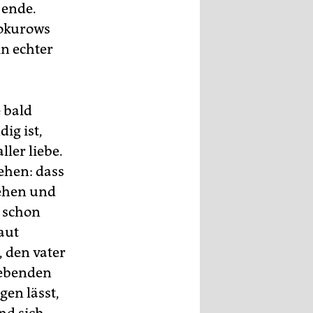
 ende.
Sokurows
in echter
e bald
ig ist,
ler liebe.
ehen: dass
sehen und
e schon
aut
 den vater
liebenden
gen lässt,