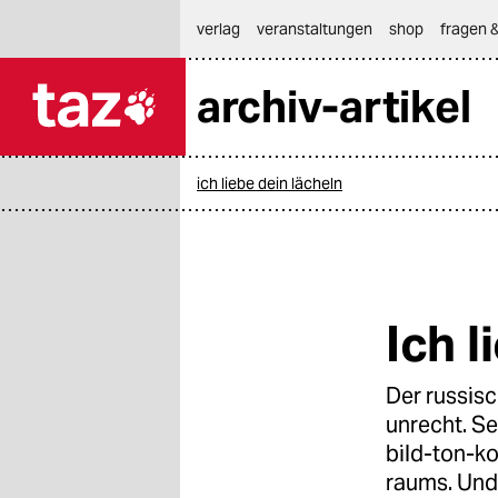
hautnavigation anspringen
hauptinhalt anspringen
footer anspringen
verlag
veranstaltungen
shop
fragen &
archiv-artikel

taz zahl ich
taz zahl ich
ich liebe dein lächeln
themen
politik
öko
Ich l
gesellschaft
Der russisc
kultur
unrecht. Se
sport
bild-ton-ko
raums. Und 