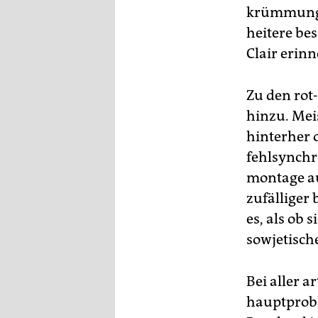
krümmung u
heitere be
Clair erinn
Zu den rot
hinzu. Mei
hinterher o
fehlsynchro
montage au
zufälliger
es, als ob 
sowjetisch
Bei aller a
hauptproble