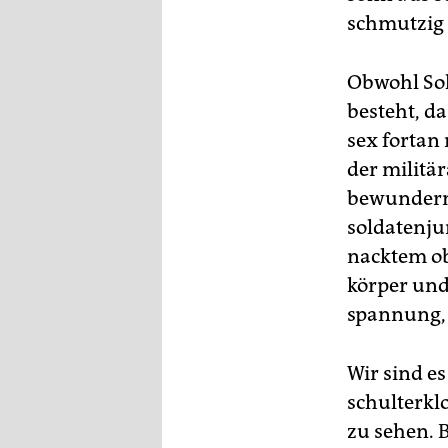
schmutzig 
Obwohl Sok
besteht, da
sex fortan
der militä
bewundernd
soldatenju
nacktem ob
körper und 
spannung, d
Wir sind e
schulterkl
zu sehen. 