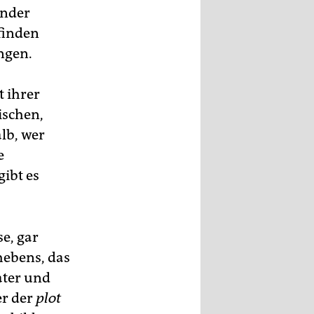
ender
finden
ungen.
t ihrer
ischen,
lb, wer
e
gibt es
e, gar
hebens, das
ater und
er der
plot