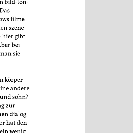
n bild-ton-
 Das
ows filme
ten szene
 hier gibt
Aber bei
 man sie
en körper
eine andere
r und sohn?
ng zur
nen dialog
er hat den
ein wenig