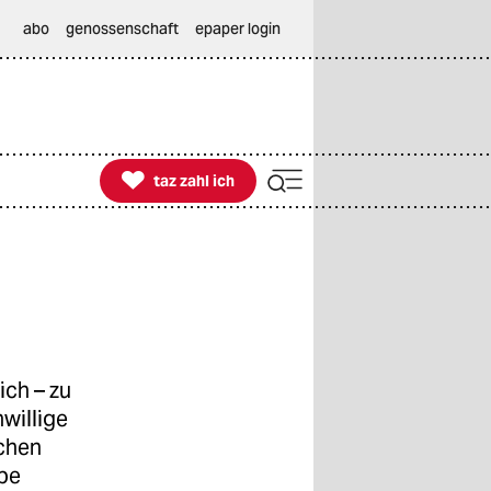
abo
genossenschaft
epaper login

taz zahl ich
taz zahl ich
ich – zu
nwillige
schen
ebe