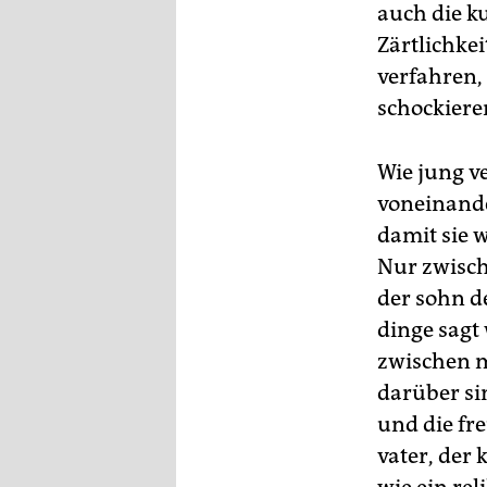
auch die k
Zärtlichke
verfahren, 
schockiere
Wie jung ve
voneinande
damit sie w
Nur zwisch
der sohn d
dinge sagt
zwischen m
darüber si
und die fre
vater, der 