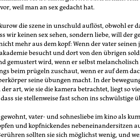
vor, weil man an sex gedacht hat.
urow die szene in unschuld auflöst, obwohl er d
ss wir keinen sex sehen, sondern liebe, will der 
 nicht mehr aus dem kopf: Wenn der vater seinen 
rakademie besucht und dort von den übrigen sol
 gemustert wird, wenn er selbst melancholisch
ngs beim prügeln zuschaut, wenn er auf dem dac
erkörper seine übungen macht. In der bewegun
der art, wie sie die kamera betrachtet, liegt so vie
ass sie stellenweise fast schon ins schwülstige ü
s gewohnt, vater- und sohnesliebe im kino als ku
opfen und kopfnickendes nebeneinandersitzen a
Berühren sollten sie sich möglichst wenig, und we