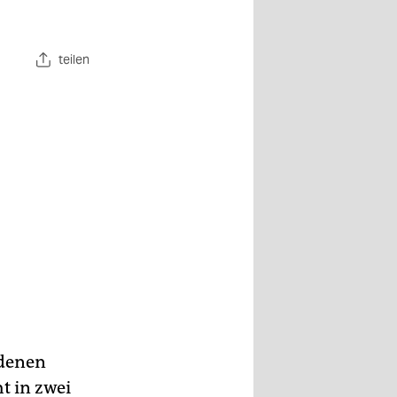
teilen
rdenen
t in zwei