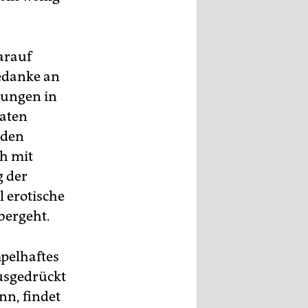
arauf
gedanke an
jungen in
daten
 den
h mit
g der
l erotische
bergeht.
mpelhaftes
usgedrückt
nn, findet