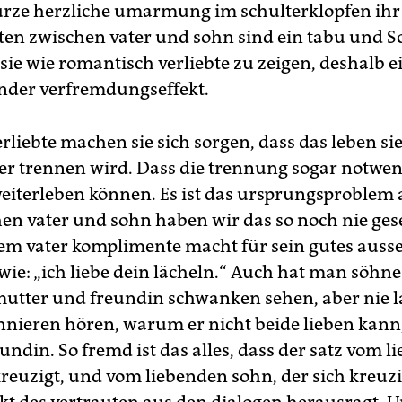
urze herzliche umarmung im schulterklopfen ihr
iten zwischen vater und sohn sind ein tabu und 
sie wie romantisch verliebte zu zeigen, deshalb e
nder verfremdungseffekt.
rliebte machen sie sich sorgen, dass das leben si
r trennen wird. Dass die trennung sogar notwend
eiterleben können. Es ist das ursprungsproblem al
en vater und sohn haben wir das so noch nie ges
em vater komplimente macht für sein gutes aus
 wie: „ich liebe dein lächeln.“ Auch hat man söhn
utter und freundin schwanken sehen, aber nie l
nnieren hören, warum er nicht beide lieben kann,
undin. So fremd ist das alles, dass der satz vom 
kreuzigt, und vom liebenden sohn, der sich kreuzi