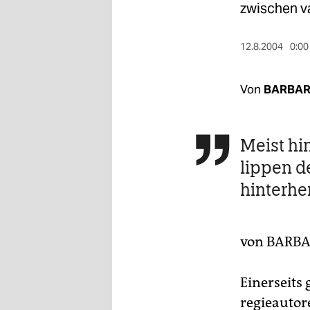
berlin
zwischen v
nord
12.8.2004
0:00
wahrheit
Von
BARBAR
verlag
verlag
Meist hi

veranstaltungen
lippen de
shop
hinterhe
fragen & hilfe
unterstützen
von
BARBA
abo
Einerseits
genossenschaft
regieautore