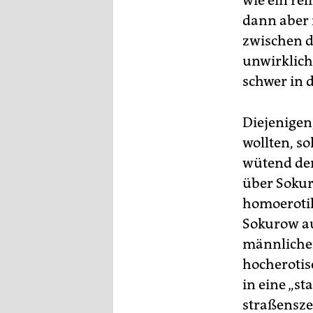
wie ein rel
dann aber 
zwischen d
unwirklich
schwer in 
Diejenigen
wollten, so
wütend der
über Sokuro
homoerotik 
Sokurow auf
männlichen
hocherotis
in eine „s
straßensze