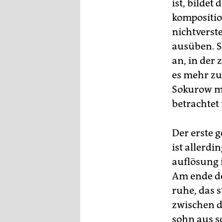
ist, bildet
kompositio
nichtverst
ausüben. So
an, in der 
es mehr zu 
Sokurow mu
betrachtet
Der erste 
ist allerdi
auflösung 
Am ende de
ruhe, das s
zwischen d
sohn aus s