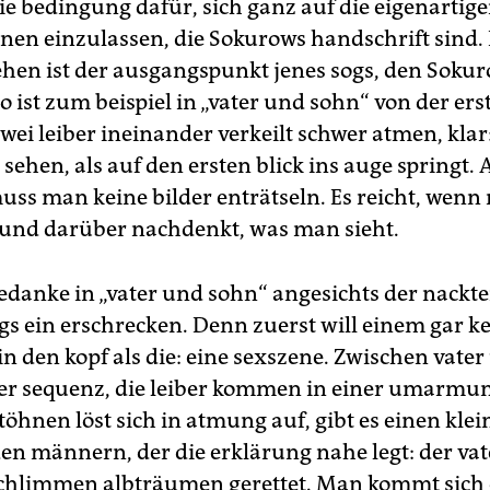
 die bedingung dafür, sich ganz auf die eigenartige
nen einzulassen, die Sokurows handschrift sind.
ehen ist der ausgangspunkt jenes sogs, den Sokur
 ist zum beispiel in „vater und sohn“ von der ers
zwei leiber ineinander verkeilt schwer atmen, klar:
sehen, als auf den ersten blick ins auge springt. 
ss man keine bilder enträtseln. Es reicht, wenn
 und darüber nachdenkt, was man sieht.
gedanke in „vater und sohn“ angesichts der nackt
ngs ein erschrecken. Denn zuerst will einem gar k
in den kopf als die: eine sexszene. Zwischen vate
r sequenz, die leiber kommen in einer umarmu
töhnen löst sich in atmung auf, gibt es einen klei
en männern, der die erklärung nahe legt: der vat
chlimmen albträumen gerettet. Man kommt sich 