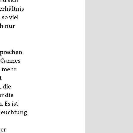
nd sich
erhältnis
so viel
ch nur
nsprechen
n Cannes
h mehr
t
, die
r die
 Es ist
eleuchtung
her