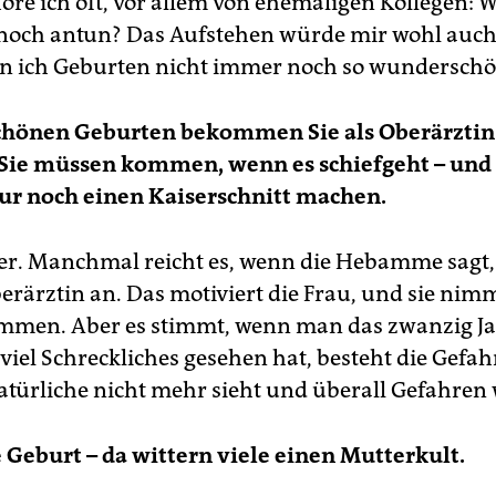
höre ich oft, vor allem von ehemaligen Kollegen: 
 noch antun? Das Aufstehen würde mir wohl auch
nn ich Geburten nicht immer noch so wunderschö
schönen Geburten bekommen Sie als Oberärztin
. Sie müssen kommen, wenn es schiefgeht – un
ur noch einen Kaiserschnitt machen.
r. Manchmal reicht es, wenn die Hebamme sagt,
berärztin an. Das motiviert die Frau, und sie nim
mmen. Aber es stimmt, wenn man das zwanzig J
iel Schreckliches gesehen hat, besteht die Gefah
türliche nicht mehr sieht und überall Gefahren w
 Geburt – da wittern viele einen Mutterkult.