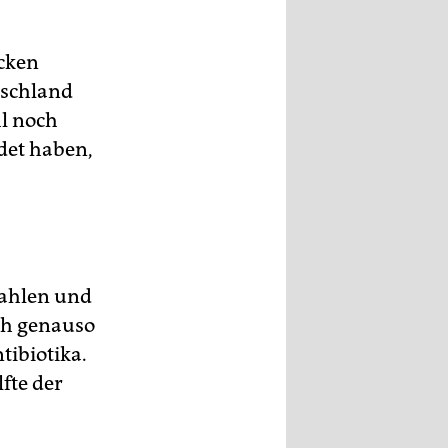
ucken
tschland
hl noch
ndet haben,
zahlen und
ch genauso
tibiotika.
lfte der