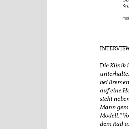
epaper login
Kr
meh
■ 
bun
Inf
sen
INTERVIE
Ope
D
ie Klinik 
unterhalte
bei Bremen.
auf eine Ho
steht neben
Mann gemac
Modell.“ Vo
dem Rad un