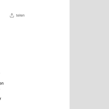
teilen
e
en
s
r