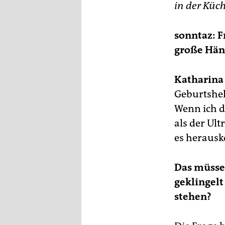
in der Küch
sonntaz: F
große Hän
Katharina
Geburtshel
Wenn ich d
als der Ul
es heraus
Das müssen
geklingelt
stehen?