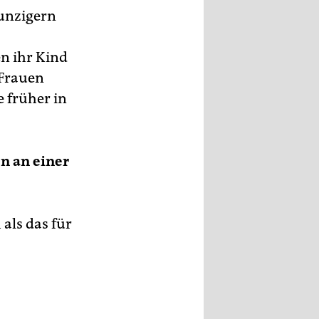
eunzigern
en ihr Kind
 Frauen
e früher in
en an einer
als das für