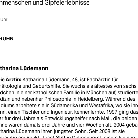
rnmenschen und Gipfelerlebnisse
 Uhr
BRUHN
tharina Lüdemann
ie Ärztin:
Katharina Lüdemann, 48, ist Fachärztin für
äkologie und Geburtshilfe. Sie wuchs als ältestes von sechs
chen in einer katholischen Familie in München auf, studiert
izin und nebenher Philosophie in Heidelberg. Während des
diums arbeitete sie in Südamerika und Westafrika, wo sie ihr
n, einen Tischler und Ingenieur, kennenlernte. 1997 ging da
r für drei Jahre als Entwicklungshelfer nach Mali, die beiden
ne waren damals drei Jahre und vier Wochen alt. 2004 geba
harina Lüdemann ihren jüngsten Sohn. Seit 2008 ist sie
rärztin am Sankt-Josef-Stift in Delmenhorst, einem kleinen