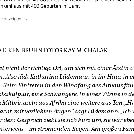
ankenhaus mit 400 Geburten im Jahr.
r anzeigen
Die Kampagne:
Katharina Lüdemann engagiert sich im
desweiten Arbeitskreis Frauengesundheit, der mit einer
ormationskampagne die stetig steigende Kaiserschnittrate
ken will. 1991 endeten 15,1 Prozent aller Geburten per
W
EIKEN BRUHN
FOTOS
KAY MICHALAK
ration, 2010 waren es 31,9 Prozent.
ist nicht der richtige Ort, um sich mit einer Ärztin 
n. Also lädt Katharina Lüdemann in ihr Haus in 
 Beim Eintreten in den Windfang des Altbaus fällt
lzskulptur, eine Schwangere. In einer Vitrine in d
 Mitbringseln aus Afrika eine weitere aus Ton. „H
ht, mit verliebten Augen“, sagt Lüdemann. „Ich 
r dem Gespräch zieht sie sich kurz um, sie war eb
terwegs – im strömenden Regen. Am großen Fami