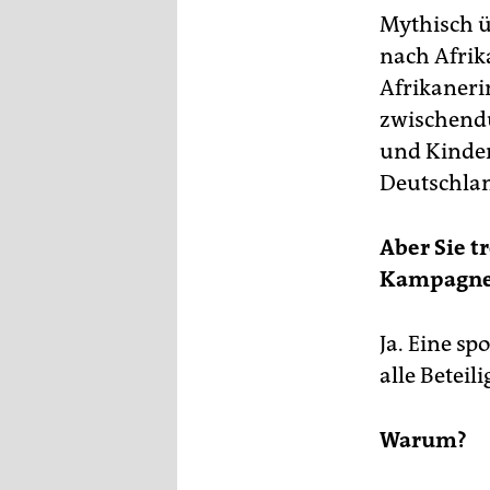
Mythisch ü
nach Afrik
Afrikaneri
zwischendu
und Kinder
Deutschla
Aber Sie t
Kampagne m
Ja. Eine s
alle Beteil
Warum?