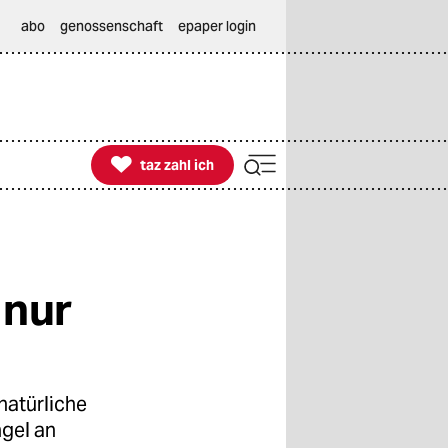
abo
genossenschaft
epaper login

taz zahl ich
taz zahl ich
 nur
natürliche
ngel an