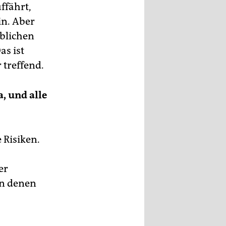
ffährt,
in. Aber
ublichen
s ist
 treffend.
, und alle
 Risiken.
er
an denen