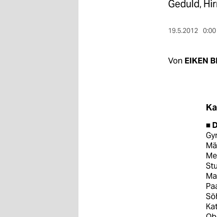
berlin
Geduld, Hi
nord
19.5.2012
0:00
wahrheit
Von
EIKEN 
verlag
verlag
veranstaltungen
Ka
shop
■ D
Gyn
fragen & hilfe
Mäd
Med
unterstützen
Stu
Man
abo
Paa
Söh
genossenschaft
Kat
Obe