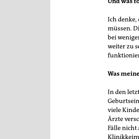
Und was fo
Ich denke,
müssen. Di
bei wenigen
weiter zu s
funktionier
Was meine
In den let
Geburtsein
viele Kinde
Ärzte versc
Fälle nich
Klinikkeim