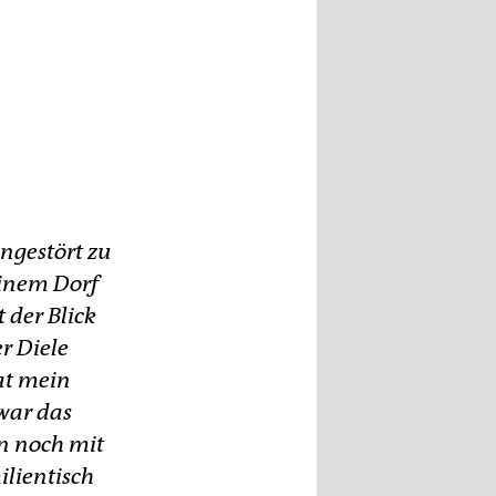
ungestört zu
einem Dorf
 der Blick
er Diele
at mein
war das
en noch mit
lientisch