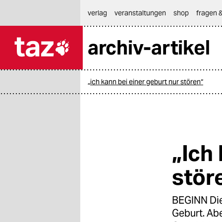
hautnavigation anspringen
hauptinhalt anspringen
footer anspringen
verlag
veranstaltungen
shop
fragen &
archiv-artikel

taz zahl ich
taz zahl ich
„ich kann bei einer geburt nur stören“
themen
politik
öko
„Ich
gesellschaft
stör
kultur
BEGINN Die
sport
Geburt. Abe