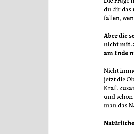
Die Frage 
du dir das
fallen, we
Aber die 
nicht mit
am Ende n
Nicht imme
jetzt die O
Kraft zusa
und schon v
man das Na
Natürliche