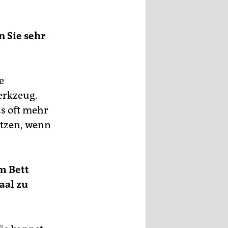
n Sie sehr
e
erkzeug.
s oft mehr
ützen, wenn
em Bett
aal zu