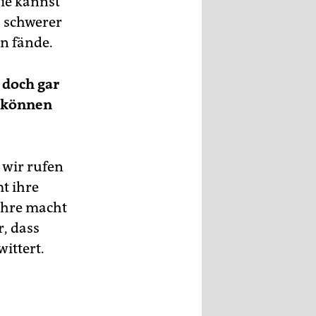
Wie kannst
 schwerer
n fände.
 doch gar
d können
 wir rufen
mt ihre
ahre macht
r, dass
ittert.