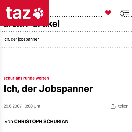

taz zahl ich
archiv-artikel

taz zahl ich
taz zahl ich
ich, der jobspanner
themen
politik
schurians runde welten
öko
Ich, der Jobspanner
gesellschaft
kultur
29.6.2007
0:00 Uhr
teilen
sport
Von
CHRISTOPH SCHURIAN