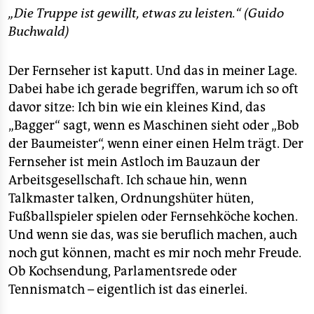
berlin
„Die Truppe ist gewillt, etwas zu leisten.“ (Guido
nord
Buchwald)
wahrheit
Der Fernseher ist kaputt. Und das in meiner Lage.
Dabei habe ich gerade begriffen, warum ich so oft
verlag
davor sitze: Ich bin wie ein kleines Kind, das
verlag
„Bagger“ sagt, wenn es Maschinen sieht oder „Bob
der Baumeister“, wenn einer einen Helm trägt. Der
veranstaltungen
Fernseher ist mein Astloch im Bauzaun der
shop
Arbeitsgesellschaft. Ich schaue hin, wenn
Talkmaster talken, Ordnungshüter hüten,
fragen & hilfe
Fußballspieler spielen oder Fernsehköche kochen.
unterstützen
Und wenn sie das, was sie beruflich machen, auch
noch gut können, macht es mir noch mehr Freude.
abo
Ob Kochsendung, Parlamentsrede oder
Tennismatch – eigentlich ist das einerlei.
genossenschaft