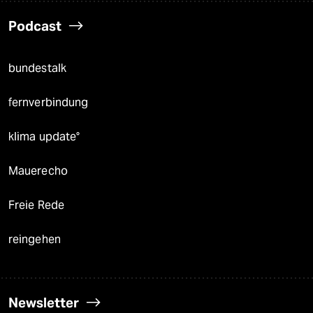
Podcast
bundestalk
fernverbindung
klima update°
Mauerecho
Freie Rede
reingehen
Newsletter