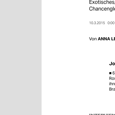
berlin
Exotisches,
Chancenglei
nord
wahrheit
10.3.2015
0:00
verlag
Von
ANNA L
verlag
veranstaltungen
Jo
shop
■ 6
fragen & hilfe
Ros
ihr
unterstützen
Br
abo
genossenschaft