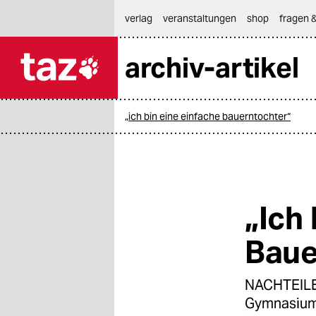
hautnavigation anspringen
hauptinhalt anspringen
footer anspringen
verlag
veranstaltungen
shop
fragen &
archiv-artikel

taz zahl ich
taz zahl ich
„ich bin eine einfache bauerntochter“
themen
politik
öko
„Ich
gesellschaft
Baue
kultur
NACHTEILE 
sport
Gymnasium u