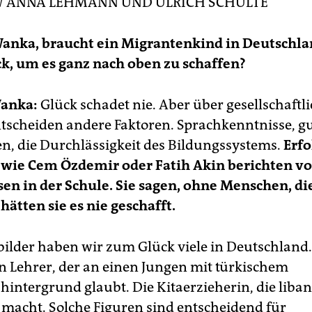
W
ANNA LEHMANN
UND
ULRICH SCHULTE
Wanka, braucht ein Migrantenkind in Deutschla
k, um es ganz nach oben zu schaffen?
anka:
Glück schadet nie. Aber über gesellschaftl
ntscheiden andere Faktoren. Sprachkenntnisse, gu
n, die Durchlässigkeit des Bildungssystems.
Erfo
wie Cem Özdemir oder Fatih Akin berichten v
en in der Schule. Sie sagen, ohne Menschen, die
hätten sie es nie geschafft.
bilder haben wir zum Glück viele in Deutschland
n Lehrer, der an einen Jungen mit türkischem
hintergrund glaubt. Die Kitaerzieherin, die liba
 macht. Solche Figuren sind entscheidend für