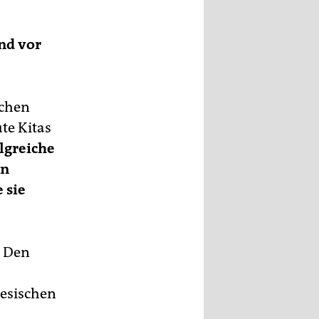
nd vor
ichen
te Kitas
lgreiche
on
 sie
. Den
nesischen