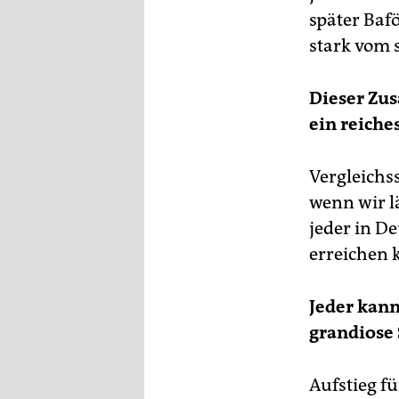
später Baf
stark vom 
Dieser Zus
ein reiche
Vergleichs
wenn wir lä
jeder in D
erreichen
Jeder kann
grandiose
Aufstieg fü