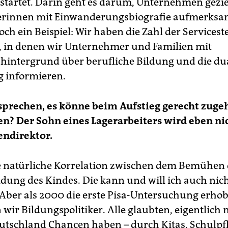
startet. Darin geht es darum, Unternehmen gezie
rinnen mit Einwanderungsbiografie aufmerksa
h ein Beispiel: Wir haben die Zahl der Servicest
, in denen wir Unternehmer und Familien mit
hintergrund über berufliche Bildung und die du
 informieren.
rsprechen, es könne beim Aufstieg gerecht zuge
n? Der Sohn eines Lagerarbeiters wird eben ni
endirektor.
ne natürliche Korrelation zwischen dem Bemühen 
ldung des Kindes. Die kann und will ich auch nic
Aber als 2000 die erste Pisa-Untersuchung erho
wir Bildungspolitiker. Alle glaubten, eigentlich
eutschland Chancen haben – durch Kitas, Schulpfl