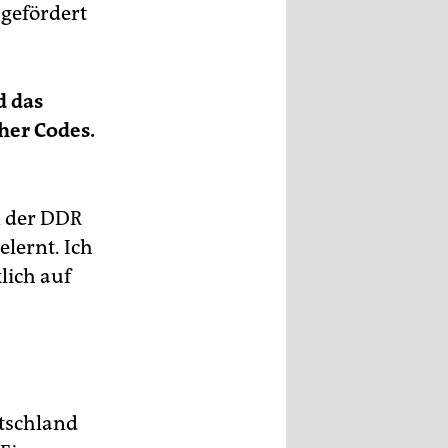
 gefördert
d das
her Codes.
n der DDR
lernt. Ich
lich auf
utschland