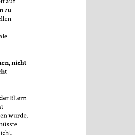
lt auf
m zu
ellen
ale
hen, nicht
cht
der Eltern
ht
ben wurde,
 müsste
icht,