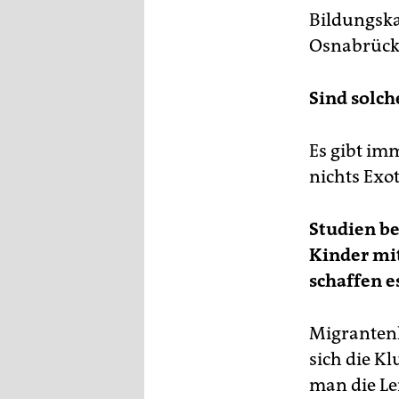
Bildungska
Osnabrück,
Sind solch
Es gibt im
nichts Exo
Studien be
Kinder mit
schaffen e
Migrantenk
sich die Kl
man die Le