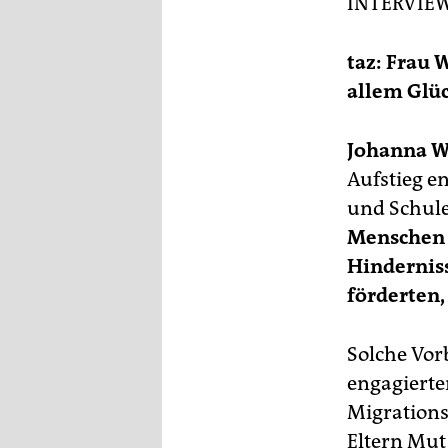
INTERVIE
epaper login
taz: Frau 
allem Glüc
Johanna W
Aufstieg e
und Schule
Menschen 
Hinderniss
förderten, 
Solche Vor
engagierte
Migrations
Eltern Mut