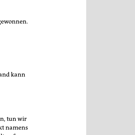
 gewonnen.
land kann
n, tun wir
ekt namens