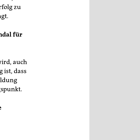
rfolg zu
gt.
ndal für
wird, auch
 ist, dass
ildung
spunkt.
e