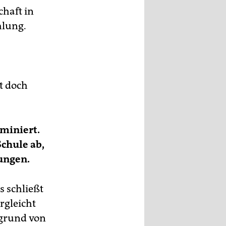
chaft in
hlung.
t doch
iminiert.
chule ab,
dungen.
s schließt
rgleicht
rgrund von