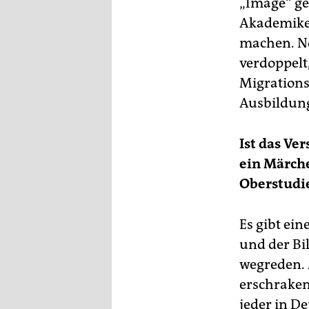
„Image“ ge
Akademike
machen. Noc
verdoppelt
Migrations
Ausbildung
Ist das Ve
ein Märche
Oberstudi
Es gibt ei
und der Bi
wegreden. 
erschraken 
jeder in D