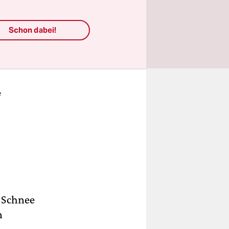
.
af,
Schon dabei!
om
ie
e
 Schnee
n