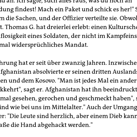
d an. Ich sagte, such alles raus, was du noch an
dung findest! Mach ein Paket und schick es her!" 
m die Sachen, und der Offizier verteilte sie. Obwo
t. Thomas G. hat dreierlei erlebt: einen Kultursch
flosigkeit eines Soldaten, der nicht im Kampfeins
mal widersprüchliches Mandat.
hrung hat er seit über zwanzig Jahren. Inzwischen
Afghanistan absolvierte er seinen dritten Ausland
en und dem Kosovo. "Man ist jedes Mal ein ande
kehrt", sagt er. Afghanistan hat ihn beeindruckt
al gesehen, gerochen und geschmeckt haben", sa
ind wie bei uns im Mittelalter." Auch der Umgan
r: "Die Leute sind herzlich, aber einem Dieb kan
raße die Hand abgehackt werden."