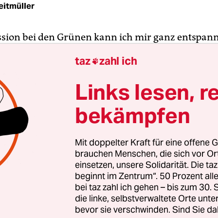
eitmüller
ssion bei den Grünen kann ich mir ganz entspan
sagt der Offizier Thomas G.*, "entscheidend ist 
taz
zahl ich

Wenn der Bundestag gegen den Einsatz stimmt, p
hen zusammen und gehen." Sagt er. Tut neutral.
Links lesen, r
cht. Zumindest nicht, wenn man ihn vorher übe
bekämpfen
n hat reden hören. Viereinhalb Monate diente er 
nd am Hindukusch.
Mit doppelter Kraft für eine offene G
brauchen Menschen, die sich vor O
einsetzen, unsere Solidarität. Die ta
E ISAF-ENTSCHEIDUNG
beginnt im Zentrum“. 50 Prozent a
 Verlängerung der Afghanistan-Mandate steht an. Das größt
bei taz zahl ich gehen – bis zum 30
dat - mehr als 3.000 deutsche Soldatinnen und Soldaten - h
die linke, selbstverwaltete Orte unte
e
International Security Assistance Force (Isaf).
Die
bevor sie verschwinden. Sind Sie da
desregierung will deren Mission nun mit der