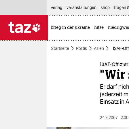
hautnavigation anspringen
hauptinhalt anspringen
footer anspringen
verlag
veranstaltungen
shop
fragen &
krieg in der ukraine
hitze
niedrigwa

taz zahl ich
taz zahl ich
Startseite
Politik
Asien
ISAF-Offi
themen
politik
ISAF-Offizie
"Wir 
öko
Er darf nic
gesellschaft
jederzeit 
Einsatz in 
kultur
sport
24.9.2007
2:00