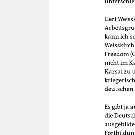
unterschied
Gert Weiss
Arbeitsgru
kann ich se
Weisskirch
Freedom (OE
nicht im Ka
Karsai zu 
kriegerisc
deutschen 
Es gibt ja
die Deutsc
ausgebildet
Fortbildun