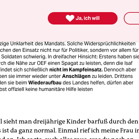
fklärungsmission von
Luftwaffen-Tornados
zusammenfassen
e Grünen
lehnen diese Verknüpfung ab - und damit auch die Is

ohl die Partei dieses Mandat eigentlich unterstützt.
Ja, ich will
ptgrund: Die Basis befürchtet, dass die Aufnahmen der
rnados auch für die US-geführte
Operation Enduring Freed
EF)
verwendet werden. Mit gutem Grund - und dies ist nicht d
zige Unklarheit des Mandats. Solche Widersprüchlichkeiten
hen den Einsatz nicht nur für Politiker, sondern vor allem für
 Soldaten schwierig. In dreifacher Hinsicht: Erstens haben si
ch die Nähe zur OEF einen Spagat zu leisten, denn die Isaf
indet sich schließlich
nicht im Kampfeinsatz.
Dennoch aber
ben sie immer wieder unter
Anschlägen
zu leiden. Drittens
len sie beim
Wiederaufbau
des Landes helfen, dürfen aber
bst offiziell keine humanitäre Hilfe leisten
sieht man dreijährige Kinder barfuß durch den
 ist da ganz normal. Einmal rief ich meine Frau i