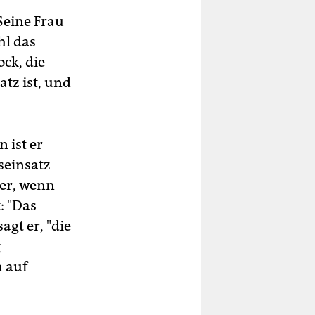
Seine Frau
hl das
ock, die
atz ist, und
 ist er
seinsatz
rer, wenn
: "Das
gt er, "die
g
n auf