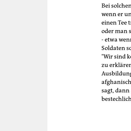
Bei solchen
wenn er un
einen Tee 
oder man s
- etwa wen
Soldaten s
"Wir sind 
zu erkläre
Ausbildung 
afghanisch
sagt, dann
bestechlich