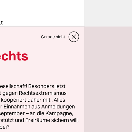
nt
für mich das
Gerade nicht
acken wir
 Glaubt
echts
r
bei der
esellschaft! Besonders jetzt
rt gegen Rechtsextremismus
z kooperiert daher mit „Alles
ller Einnahmen aus Anmeldungen
e
. September – an die Kampagne,
at
rstützt und Freiräume sichern will,
bei?