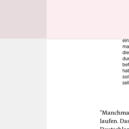
Au
Di
obw
Hau
To
(O
ein
mac
die
dur
bef
ha
sol
sel
"Manchmal 
laufen. Das