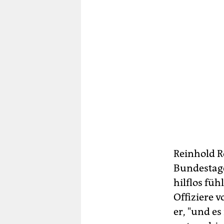
Reinhold R
Bundestages
hilflos fü
Offiziere v
er, "und es