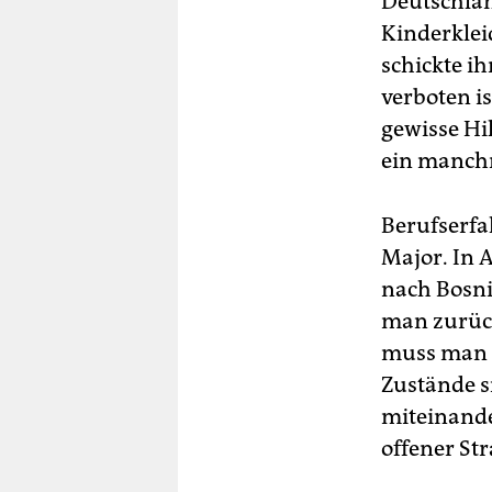
Deutschlan
Kinderklei
schickte ih
verboten is
gewisse Hil
ein manch
Berufserfa
Major. In 
nach Bosni
man zurück
muss man m
Zustände s
miteinande
offener St