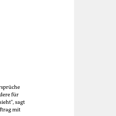
ersprüche
dere für
ieht", sagt
uftrag mit