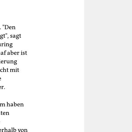
. "Den
t", sagt
uring
af aber ist
gierung
cht mit
e
r.
ium haben
sten
e
nerhalb von