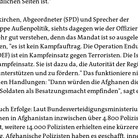
lichen Seiten ist."
kirchen, Abgeordneter (SPD) und Sprecher der
ppe Außenpolitik, siehts dagegen wie der Offizier
hr gut verstehen, denn das Mandat ist so ausgeleg
en, "es ist kein Kampfauftrag. Die Operation End
F) ist ein Kampfeinsatz gegen Terroristen. Die Is
mpfeinsatz. Sie ist dazu da, die Autorität der Re
unterstützen und zu fördern." Das funktioniere ni
hen Handlungen: "Dann würden die Afghanen di
Soldaten als Besatzungsmacht empfinden", sagt e
 auch Erfolge: Laut Bundesverteidigungsminister
hen in Afghanistan inzwischen über 4.800 Polizi
, weitere 14.000 Polizisten erhielten eine kürzer
g. Afghanische Polizisten haben es geschafft, in