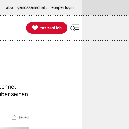
abo
genossenschaft
epaper login

taz zahl ich
taz zahl ich
rechnet
über seinen
teilen