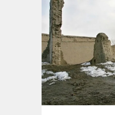
berlin
nord
wahrheit
verlag
verlag
veranstaltungen
shop
fragen & hilfe
unterstützen
abo
genossenschaft