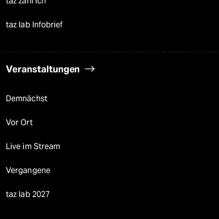
taz zahl ich
taz lab Infobrief
Veranstaltungen
Demnächst
Vor Ort
Live im Stream
Vergangene
taz lab 2027