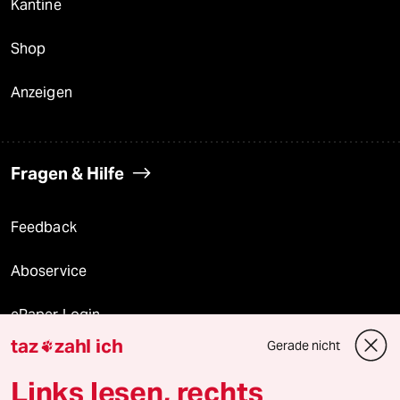
Kantine
Shop
Anzeigen
Fragen & Hilfe
Feedback
Aboservice
ePaper Login
taz
zahl ich
Gerade nicht

Downloads für Abonnierende
Links lesen, rechts