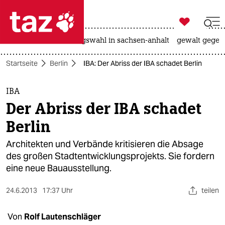

taz zahl ich
hitze
surfen
landtagswahl in sachsen-anhalt
gewalt gegen

taz zahl ich
Startseite
Berlin
IBA: Der Abriss der IBA schadet Berlin
taz zahl ich
themen
IBA
Der Abriss der IBA schadet
politik
Berlin
öko
Architekten und Verbände kritisieren die Absage
des großen Stadtentwicklungsprojekts. Sie fordern
gesellschaft
eine neue Bauausstellung.
kultur
24.6.2013
17:37 Uhr
teilen
sport
Von
Rolf Lautenschläger