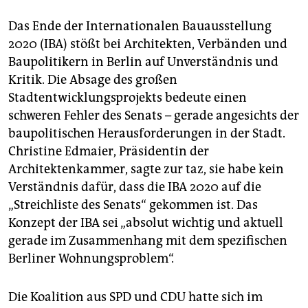
berlin
Das Ende der Internationalen Bauausstellung
nord
2020 (IBA) stößt bei Architekten, Verbänden und
wahrheit
Baupolitikern in Berlin auf Unverständnis und
Kritik. Die Absage des großen
verlag
Stadtentwicklungsprojekts bedeute einen
schweren Fehler des Senats – gerade angesichts der
verlag
baupolitischen Herausforderungen in der Stadt.
veranstaltungen
Christine Edmaier, Präsidentin der
Architektenkammer, sagte zur taz, sie habe kein
shop
Verständnis dafür, dass die IBA 2020 auf die
fragen & hilfe
„Streichliste des Senats“ gekommen ist. Das
Konzept der IBA sei „absolut wichtig und aktuell
unterstützen
gerade im Zusammenhang mit dem spezifischen
abo
Berliner Wohnungsproblem“.
genossenschaft
Die Koalition aus SPD und CDU hatte sich im