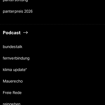
panterpreis 2026
Podcast
bundestalk
fernverbindung
klima update°
Mauerecho
Freie Rede
reingehen