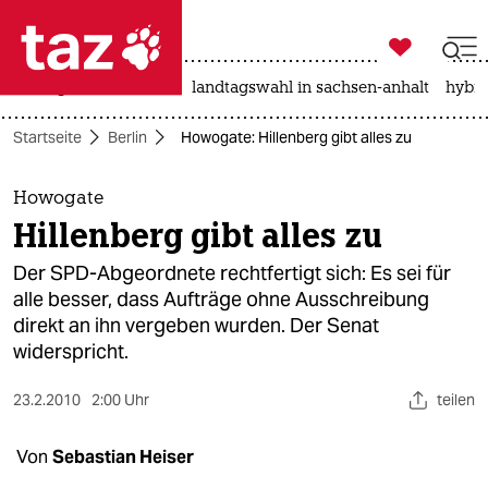

taz zahl ich
niedrigwasser
rente
landtagswahl in sachsen-anhalt
hybri

taz zahl ich
Startseite
Berlin
Howogate: Hillenberg gibt alles zu
taz zahl ich
themen
Howogate
Hillenberg gibt alles zu
politik
Der SPD-Abgeordnete rechtfertigt sich: Es sei für
öko
alle besser, dass Aufträge ohne Ausschreibung
direkt an ihn vergeben wurden. Der Senat
gesellschaft
widerspricht.
kultur
23.2.2010
2:00 Uhr
teilen
sport
Von
Sebastian Heiser