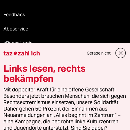
Feedback
Aboservice
ePaper Login
taz
zahl ich
Gerade nicht

Downloads für Abonnierende
Links lesen, rechts
bekämpfen
© 2026 taz Verlags und Vertriebs GmbH
Alle Rechte vorbehalten. Bei rechtlichen Fragen oder für Genehmigungen
Mit doppelter Kraft für eine offene Gesellschaft!
wenden Sie sich bitte an
lizenzen@taz.de
Besonders jetzt brauchen Menschen, die sich gegen
Rechtsextremismus einsetzen, unsere Solidarität.
Daher gehen 50 Prozent der Einnahmen aus
Feedback
Redaktionsstatut
Kommune-Richtlinien
KI-
Neuanmeldungen an „Alles beginnt im Zentrum“ –
eine Kampagne, die bedrohte linke Kulturzentren
Leitlinie
Informant
Datenschutz
Impressum
AGB
und Jugendorte unterstützt. Sind Sie dabei?