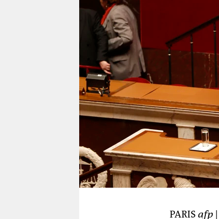
berlin
nord
wahrheit
verlag
verlag
veranstaltungen
shop
fragen & hilfe
unterstützen
abo
genossenschaft
PARIS
afp
|