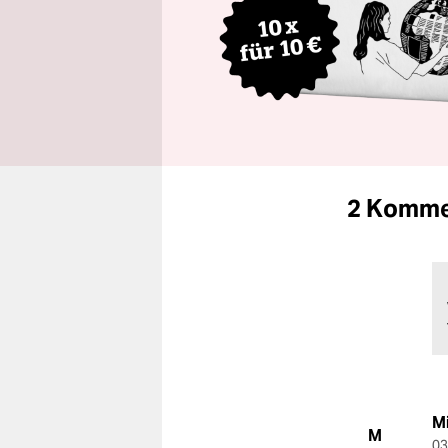
2 Komme
M
M
03