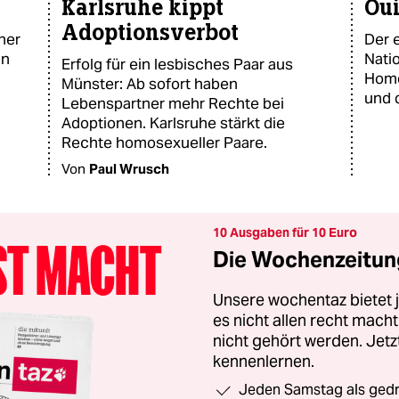
Karlsruhe kippt
Oui
Adoptionsverbot
ner
Der e
in
Nati
Erfolg für ein lesbisches Paar aus
Homo
Münster: Ab sofort haben
und 
Lebenspartner mehr Rechte bei
Adoptionen. Karlsruhe stärkt die
Rechte homosexueller Paare.
Von
Paul Wrusch
10 Ausgaben für 10 Euro
Die Wochenzeitung
Unsere wochentaz bietet
es nicht allen recht mac
nicht gehört werden. Jet
kennenlernen.
Jeden Samstag als gedru