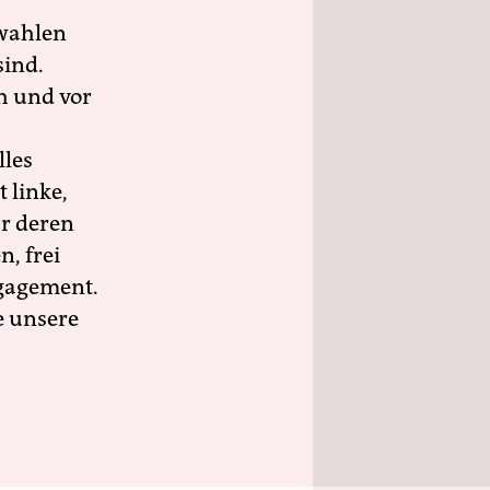
wahlen
sind.
h und vor
lles
 linke,
ür deren
n, frei
ngagement.
e unsere