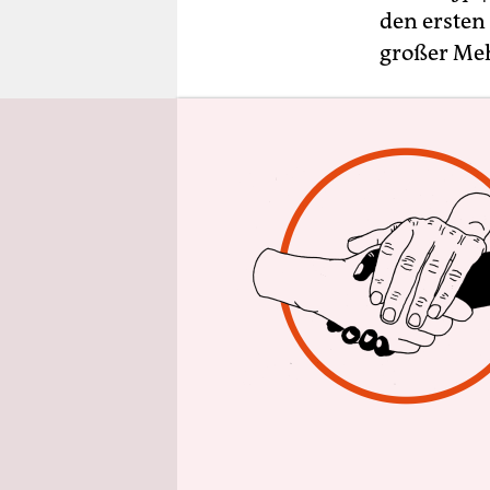
epaper login
den ersten
großer Meh
249 Abgeor
97 Parlamen
der den We
Partnern i