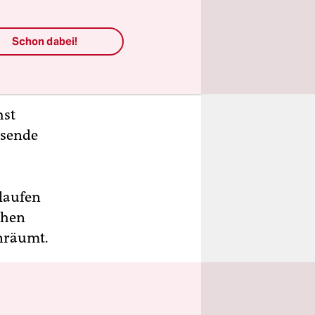
Schon dabei!
hst
usende
 laufen
chen
nräumt.