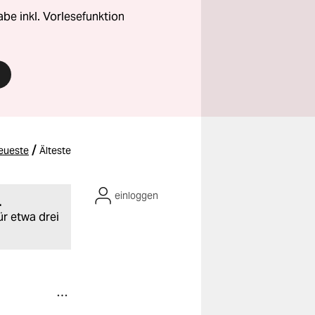
abe inkl. Vorlesefunktion
/
eueste
Älteste
einloggen
.
ür etwa drei