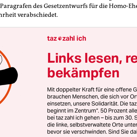
 Paragrafen des Gesetzentwurfs für die Homo-Eh
rheit verabschiedet.
dnete des linken Lagers stimmten dafür, dagegen
taz
zahl ich

tarier. Der erste Paragraf ist der wichtigste des
g für die Eheschließung zwischen gleichgeschlec
Links lesen, r
n Frankreich ebnet.
bekämpfen
Mit doppelter Kraft für eine offene G
brauchen Menschen, die sich vor O
einsetzen, unsere Solidarität. Die ta
beginnt im Zentrum“. 50 Prozent a
bei taz zahl ich gehen – bis zum 30
die linke, selbstverwaltete Orte unte
bevor sie verschwinden. Sind Sie da