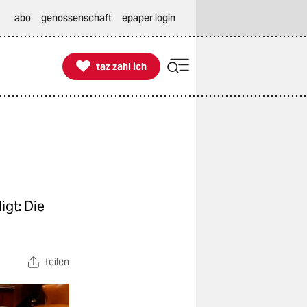
abo
genossenschaft
epaper login

taz zahl ich
taz zahl ich
igt: Die
teilen