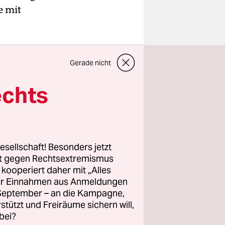
e mit
 votierten
Gerade nicht
 Entwurfs,
htlichen
echts
esellschaft! Besonders jetzt
rt gegen Rechtsextremismus
z kooperiert daher mit „Alles
ller Einnahmen aus Anmeldungen
. September – an die Kampagne,
rstützt und Freiräume sichern will,
bei?