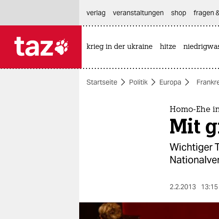
hautnavigation anspringen
hauptinhalt anspringen
footer anspringen
verlag
veranstaltungen
shop
fragen &
krieg in der ukraine
hitze
niedrigwa

taz zahl ich
taz zahl ich
Startseite
Politik
Europa
Frankr
themen
politik
Homo-Ehe in
Mit 
öko
Wichtiger T
gesellschaft
Nationalve
kultur
2.2.2013
13:15
sport