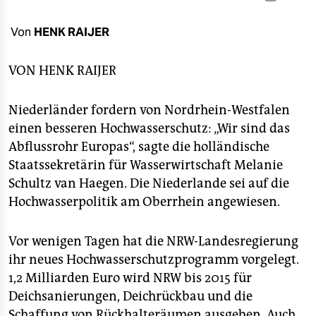
berlin
nord
Von
HENK RAIJER
wahrheit
VON
HENK RAIJER
verlag
Niederländer fordern von Nordrhein-Westfalen
verlag
einen besseren Hochwasserschutz: „Wir sind das
Abflussrohr Europas“, sagte die holländische
veranstaltungen
Staatssekretärin für Wasserwirtschaft Melanie
shop
Schultz van Haegen. Die Niederlande sei auf die
Hochwasserpolitik am Oberrhein angewiesen.
fragen & hilfe
unterstützen
Vor wenigen Tagen hat die NRW-Landesregierung
ihr neues Hochwasserschutzprogramm vorgelegt.
abo
1,2 Milliarden Euro wird NRW bis 2015 für
genossenschaft
Deichsanierungen, Deichrückbau und die
Schaffung von Rückhalteräumen ausgeben. Auch