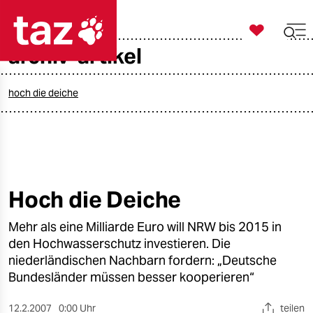

taz zahl ich
archiv-artikel

taz zahl ich
taz zahl ich
hoch die deiche
themen
politik
öko
Hoch die Deiche
gesellschaft
Mehr als eine Milliarde Euro will NRW bis 2015 in
den Hochwasserschutz investieren. Die
kultur
niederländischen Nachbarn fordern: „Deutsche
Bundesländer müssen besser kooperieren“
sport
12.2.2007
0:00 Uhr
teilen