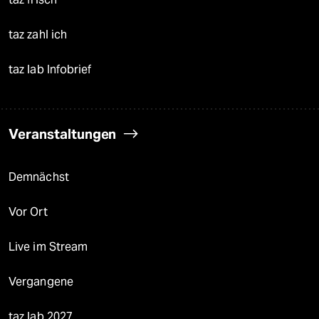
taz zahl ich
taz lab Infobrief
Veranstaltungen
Demnächst
Vor Ort
Live im Stream
Vergangene
taz lab 2027