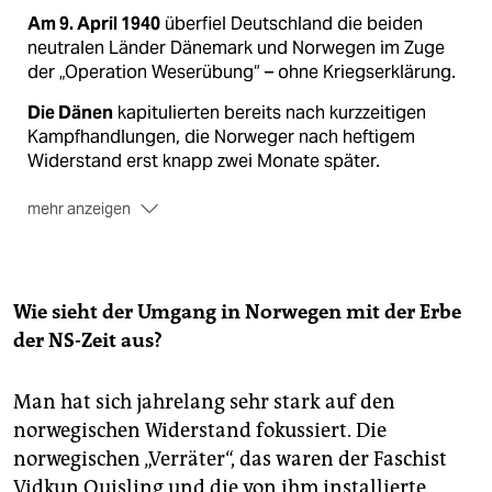
Am 9. April 1940
überfiel Deutschland die beiden
neutralen Länder Dänemark und Norwegen im Zuge
der „Operation Weserübung“ – ohne Kriegserklärung.
Die Dänen
kapitulierten bereits nach kurzzeitigen
Kampfhandlungen, die Norweger nach heftigem
Widerstand erst knapp zwei Monate später.
mehr anzeigen
Beide Länder
blieben bis Kriegsende 1945 unter
deutscher Besatzung. Insgesamt kamen über 10.000
Nor­we­ge­r:in­nen und rund 3.200 Dä­n:in­nen ums Leben.
Wie sieht der Umgang in Norwegen mit der Erbe
der NS-Zeit aus?
Man hat sich jahrelang sehr stark auf den
norwegischen Widerstand fokussiert. Die
norwegischen „Verräter“, das waren der Faschist
Vidkun Quisling und die von ihm installierte