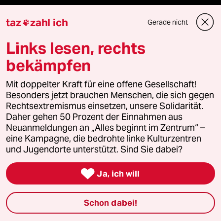
Le Monde diplomatique
taz
zahl ich
Gerade nicht

taz Archiv
Links lesen, rechts
bekämpfen
Mehr taz Angebote
Mit doppelter Kraft für eine offene Gesellschaft!
Besonders jetzt brauchen Menschen, die sich gegen
Rechtsextremismus einsetzen, unsere Solidarität.
Reisen
Daher gehen 50 Prozent der Einnahmen aus
Neuanmeldungen an „Alles beginnt im Zentrum“ –
eine Kampagne, die bedrohte linke Kulturzentren
Kantine
und Jugendorte unterstützt. Sind Sie dabei?
Shop

Ja, ich will
Anzeigen
Schon dabei!