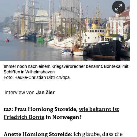
berlin
nord
wahrheit
verlag
verlag
veranstaltungen
Immer noch nach einem Kriegsverbrecher benannt: Bontekai mit
Schiffen in Wilhelmshaven
shop
Foto: Hauke-Christian Dittrich/dpa
fragen & hilfe
Interview von
Jan Zier
unterstützen
taz: Frau Homlong Storeide,
wie bekannt ist
abo
Friedrich Bonte
in Norwegen?
genossenschaft
Anette Homlong Storeide:
Ich glaube, dass die