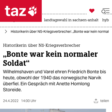

taz zahl ich
niedrigwasser
rente
landtagswahl in sachsen-anhalt
hybri

taz zahl ich
us
Historikerin über NS-Kriegsverbrecher: „Bonte war kein normaler
taz zahl ich
themen
Historikerin über NS-Kriegsverbrecher
„Bonte war kein normaler
politik
Soldat“
öko
Wilhelmshaven und Varel ehren Friedrich Bonte bis
heute, obwohl der 1940 das norwegische Narvik
gesellschaft
überfiel. Ein Gespräch mit Anette Homlong
Storeide.
kultur
sport
24.4.2022
14:00 Uhr
teilen