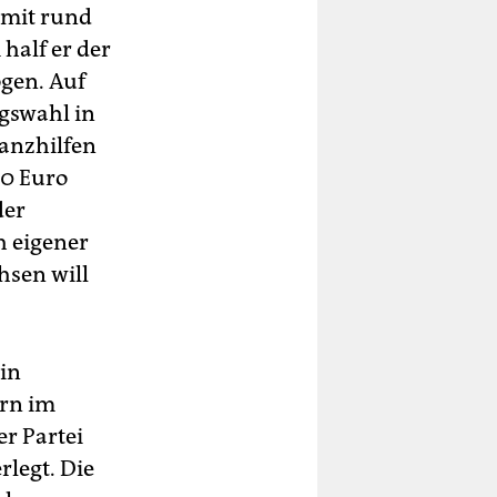
 mit rund
half er der
gen. Auf
agswahl in
anzhilfen
00 Euro
der
h eigener
hsen will
 in
ern im
r Partei
rlegt. Die