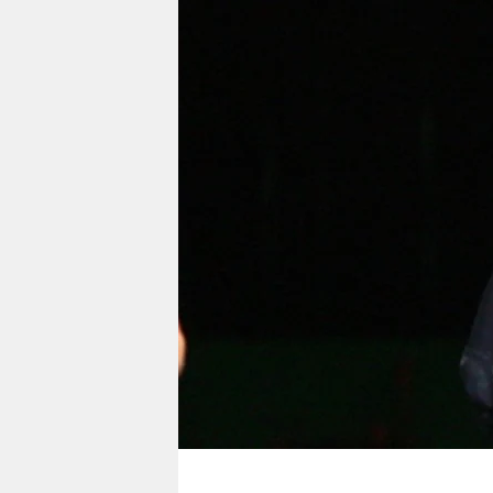
berlin
nord
wahrheit
verlag
verlag
veranstaltungen
shop
fragen & hilfe
unterstützen
abo
genossenschaft