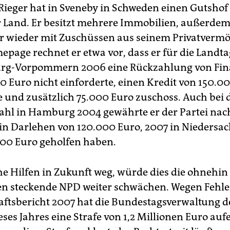
: Rieger hat in Sveneby in Schweden einen Gutshof
 Land. Er besitzt mehrere Immobilien, außerdem 
wieder mit Zuschüssen aus seinem Privatvermö
epage rechnet er etwa vor, dass er für die Landt
rg-Vorpommern 2006 eine Rückzahlung von Fin
0 Euro nicht einforderte, einen Kredit von 150.0
e und zusätzlich 75.000 Euro zuschoss. Auch bei 
hl in Hamburg 2004 gewährte er der Partei nac
in Darlehen von 120.000 Euro, 2007 in Niedersac
000 Euro geholfen haben.
he Hilfen in Zukunft weg, würde dies die ohnehin
n steckende NPD weiter schwächen. Wegen Fehl
ftsbericht 2007 hat die Bundestagsverwaltung de
eses Jahres eine Strafe von 1,2 Millionen Euro aufe