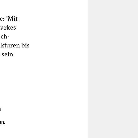
: "Mit
tarkes
sch-
kturen bis
 sein
a
en.