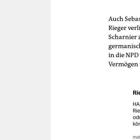
Auch Sebas
Rieger ver
Scharnier 
germanisch
in die NPD
Vermögen u
Ri
HA
Rie
od
kö
meh