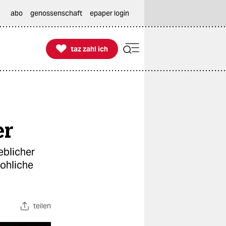
abo
genossenschaft
epaper login

taz zahl ich
taz zahl ich
er
eblicher
rohliche
teilen