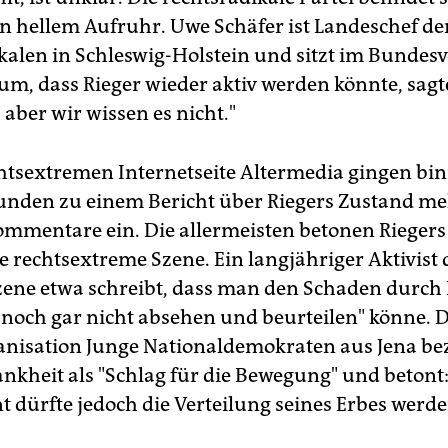
reren Fällen kauften Städte Immobilien lieber selbst auf.
 in hellem Aufruhr. Uwe Schäfer ist Landeschef de
mobilien:
Rieger besitzt in ganz Deutschland diverse Immobil
kalen in Schleswig-Holstein und sitzt im Bundesv
e Auswahl: In Hamburg-Blankenese besitzt der Neonazi-Anwa
um, dass Rieger wieder aktiv werden könnte, sagte
e Villa, in ihr befindet sich seine Kanzlei. In Hamburg-Harburg
zt sein Verein Mütterdank ein Mehrfamilienhaus. Der Verein wi
 aber wir wissen es nicht."
derreiche Familien fördern. In Faßberg in Niedersachsen woll
eger ein Hotel zu einem Zentrum ausbauen. In dem Bundeslan
chtsextremen Internetseite Altermedia gingen bi
itzt er auch ein Ex-Bundeswehrgelände samt Schießanlage -
 Heisenhof. In Wolfsburg versuchte Rieger, in einem ehemali
unden zu einem Bericht über Riegers Zustand m
elgeschäft ein "Kraft durch Freude"-Museum zu errichten. I
mmentare ein. Die allermeisten betonen Riegers
neck in Thüringen erwarb er ein Haus für
eneveranstaltungen.
AS
ie rechtsextreme Szene. Ein langjähriger Aktivist 
ene etwa schreibt, dass man den Schaden durch 
 noch gar nicht absehen und beurteilen" könne. D
nisation Junge Nationaldemokraten aus Jena be
ankheit als "Schlag für die Bewegung" und betont
t dürfte jedoch die Verteilung seines Erbes werde