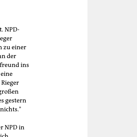
lt
n
t. NPD-
ieger
 zu einer
-
nn der
er
ifreund ins
 eine
 Rieger
 großen
es gestern
nichts."
er NPD in
um.
n
sich