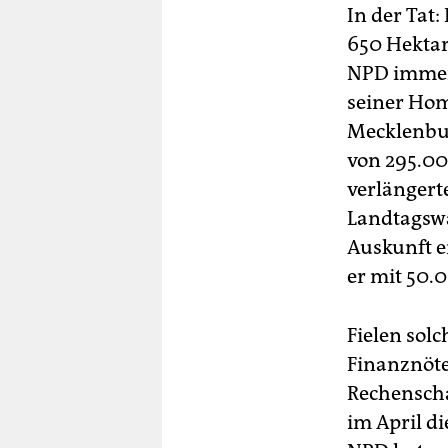
In der Tat
650 Hektar
NPD immer 
seiner Hom
Mecklenbu
von 295.00
verlängert
Landtagswa
Auskunft e
er mit 50.
Fielen solc
Finanznöte
Rechenscha
im April di