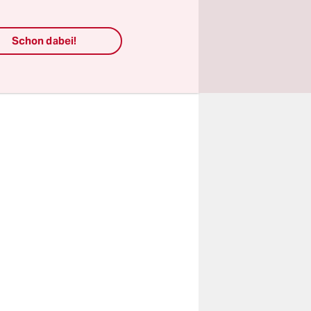
sexpertin
ass dann
Schon dabei!
te nicht