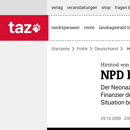
hautnavigation anspringen
hauptinhalt anspringen
footer anspringen
verlag
veranstaltungen
shop
fragen &
niedrigwasser
rente
landtagswahl i

taz zahl ich
taz zahl ich
Startseite
Politik
Deutschland
H
themen
politik
Hirntod von 
NPD 
öko
Der Neonazi
gesellschaft
Finanzier d
Situation b
kultur
sport
29.10.2009
2:0