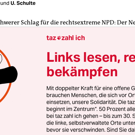
und
U. Schulte
 schwerer Schlag für die rechtsextreme NPD: Der N
 stellvertretende Bundesvorsitzende Jürgen Riege
taz
zahl ich

 Sterben. Er habe eine Blutung im Gehirn erlitten
zum Sonntag zum Hirntod führte, erfuhr die taz
Links lesen, r
s Parteikreisen. Damit verliert die Partei eine ze
 schwerreiche Rieger war ein wichtiger Geldgeber
bekämpfen
n der Vergangenheit mehrfach Immobilien aufgek
ungszentren für Neonazis einzurichten.
Mit doppelter Kraft für eine offene G
brauchen Menschen, die sich vor O
en könnte ein Ableben Riegers die Partei in eine
einsetzen, unsere Solidarität. Die ta
beginnt im Zentrum“. 50 Prozent a
 Situation bringen. Denn seine Familie, das ist b
bei taz zahl ich gehen – bis zum 30
 rechtsextreme Gesinnung nicht. "Wenn Rieger für
die linke, selbstverwaltete Orte unte
es keine Vorkehrungen getroffen hat, könnte nich
bevor sie verschwinden. Sind Sie da