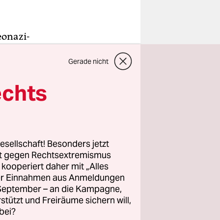
eonazi-
r liegt
Gerade nicht
, die in
 am
echts
ntrale
 der NPD.
auft, um
esellschaft! Besonders jetzt
rt gegen Rechtsextremismus
z kooperiert daher mit „Alles
ller Einnahmen aus Anmeldungen
ekannt,
. September – an die Kampagne,
 den Fall
rstützt und Freiräume sichern will,
t bloß die
bei?