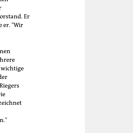
r
ien.
orstand. Er
lt
 er. "Wir
ll
te
d
nnen
gen
ehrere
n
 wichtige
der
Riegers
ie
zeichnet
:
n."