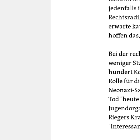
meh
jedenfalls
Im
Rechtsradi
Ein
erwarte ka
ein
nut
hoffen das,
kin
Ri
Bei der re
bes
den
weniger St
Möb
hundert Ko
Pöß
Sz
Rolle für d
Neonazi-Sz
Tod "heute
Jugendorga
Riegers Kr
"Interessan