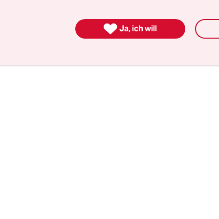
zprobleme bekommen", sagte Rechtsextremismu
listin Andrea Röpke. "Es besteht die Hoffnung, d

Ja, ich will
Kredite für Riegers nationalsozialistische Projek
ßen."