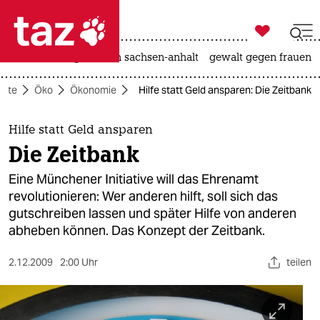

taz zahl ich
hitze
landtagswahl in sachsen-anhalt
gewalt gegen frauen

taz zahl ich
eite
Öko
Ökonomie
Hilfe statt Geld ansparen: Die Zeitbank
taz zahl ich
themen
Hilfe statt Geld ansparen
Die Zeitbank
politik
Eine Münchener Initiative will das Ehrenamt
öko
revolutionieren: Wer anderen hilft, soll sich das
gutschreiben lassen und später Hilfe von anderen
gesellschaft
abheben können. Das Konzept der Zeitbank.
kultur
2.12.2009
2:00 Uhr
teilen
sport