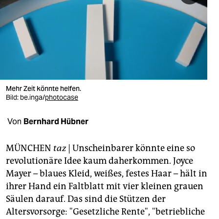
berlin
nord
wahrheit
verlag
verlag
Mehr Zeit könnte helfen.
Bild:
be.inga/
photocase
veranstaltungen
Von
Bernhard Hübner
shop
fragen & hilfe
MÜNCHEN
taz
| Unscheinbarer könnte eine so
revolutionäre Idee kaum daherkommen. Joyce
unterstützen
Mayer – blaues Kleid, weißes, festes Haar – hält in
abo
ihrer Hand ein Faltblatt mit vier kleinen grauen
Säulen darauf. Das sind die Stützen der
genossenschaft
Altersvorsorge: "Gesetzliche Rente", "betriebliche