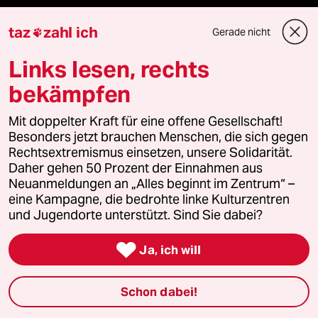
recherchefonds ausland
taz
zahl ich
Gerade nicht

Links lesen, rechts
panterstiftung
bekämpfen
panterpreis 2026
Mit doppelter Kraft für eine offene Gesellschaft!
Besonders jetzt brauchen Menschen, die sich gegen
Rechtsextremismus einsetzen, unsere Solidarität.
Podcast
Daher gehen 50 Prozent der Einnahmen aus
Neuanmeldungen an „Alles beginnt im Zentrum“ –
eine Kampagne, die bedrohte linke Kulturzentren
bundestalk
und Jugendorte unterstützt. Sind Sie dabei?
fernverbindung

Ja, ich will
klima update°
Schon dabei!
Mauerecho