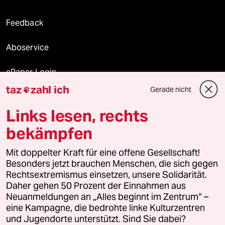
Feedback
Aboservice
ePaper Login
taz
zahl ich
Gerade nicht

Downloads für Abonnierende
Links lesen, rechts
bekämpfen
© 2026 taz Verlags und Vertriebs GmbH
Alle Rechte vorbehalten. Bei rechtlichen Fragen oder für Genehmigungen
Mit doppelter Kraft für eine offene Gesellschaft!
wenden Sie sich bitte an
lizenzen@taz.de
Besonders jetzt brauchen Menschen, die sich gegen
Rechtsextremismus einsetzen, unsere Solidarität.
Daher gehen 50 Prozent der Einnahmen aus
Feedback
Redaktionsstatut
Kommune-Richtlinien
KI-
Neuanmeldungen an „Alles beginnt im Zentrum“ –
eine Kampagne, die bedrohte linke Kulturzentren
Leitlinie
Informant
Datenschutz
Impressum
AGB
und Jugendorte unterstützt. Sind Sie dabei?