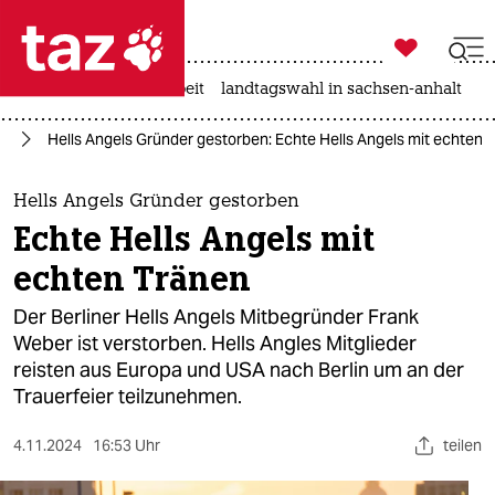

taz zahl ich
autowahn
hitze
arbeit
landtagswahl in sachsen-anhalt

taz zahl ich
in
Hells Angels Gründer gestorben: Echte Hells Angels mit echten 
taz zahl ich
themen
Hells Angels Gründer gestorben
Echte Hells Angels mit
politik
echten Tränen
öko
Der Berliner Hells Angels Mitbegründer Frank
Weber ist verstorben. Hells Angles Mitglieder
gesellschaft
reisten aus Europa und USA nach Berlin um an der
Trauerfeier teilzunehmen.
kultur
sport
4.11.2024
16:53 Uhr
teilen