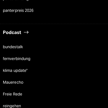
panterpreis 2026
Podcast
bundestalk
fernverbindung
klima update°
Mauerecho
Freie Rede
reingehen