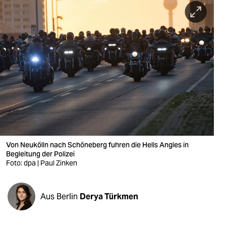
berlin
nord
wahrheit
verlag
verlag
veranstaltungen
shop
Von Neukölln nach Schöneberg fuhren die Hells Angles in
fragen & hilfe
Begleitung der Polizei
Foto: dpa | Paul Zinken
unterstützen
abo
Aus Berlin
Derya Türkmen
genossenschaft