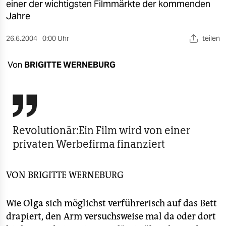
berlin
einer der wichtigsten Filmmärkte der kommenden
Jahre
nord
26.6.2004
0:00 Uhr
teilen
wahrheit
Von
BRIGITTE WERNEBURG
verlag
verlag

veranstaltungen
shop
Revolutionär:Ein Film wird von einer
privaten Werbefirma finanziert
fragen & hilfe
unterstützen
VON
BRIGITTE WERNEBURG
abo
Wie Olga sich möglichst verführerisch auf das Bett
genossenschaft
drapiert, den Arm versuchsweise mal da oder dort