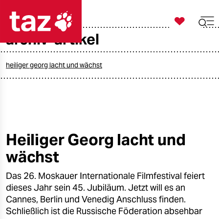

taz zahl ich
archiv-artikel

taz zahl ich
taz zahl ich
heiliger georg lacht und wächst
themen
politik
öko
Heiliger Georg lacht und
wächst
gesellschaft
Das 26. Moskauer Internationale Filmfestival feiert
kultur
dieses Jahr sein 45. Jubiläum. Jetzt will es an
sport
Cannes, Berlin und Venedig Anschluss finden.
Schließlich ist die Russische Föderation absehbar