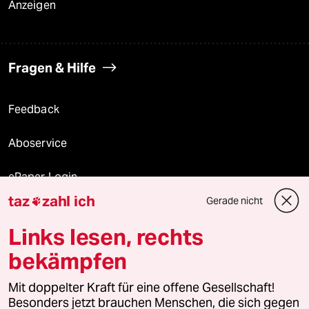
Anzeigen
Fragen & Hilfe
Feedback
Aboservice
ePaper Login
taz
zahl ich
Gerade nicht

Downloads für Abonnierende
Links lesen, rechts
bekämpfen
© 2026 taz Verlags und Vertriebs GmbH
Alle Rechte vorbehalten. Bei rechtlichen Fragen oder für Genehmigungen
Mit doppelter Kraft für eine offene Gesellschaft!
wenden Sie sich bitte an
lizenzen@taz.de
Besonders jetzt brauchen Menschen, die sich gegen