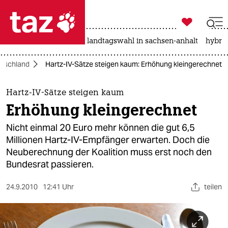

taz zahl ich
katzen
hitze
rente
landtagswahl in sachsen-anhalt
hybrid

taz zahl ich
tschland
Hartz-IV-Sätze steigen kaum: Erhöhung kleingerechnet
taz zahl ich
themen
Hartz-IV-Sätze steigen kaum
Erhöhung kleingerechnet
politik
Nicht einmal 20 Euro mehr können die gut 6,5
öko
Millionen Hartz-IV-Empfänger erwarten. Doch die
Neuberechnung der Koalition muss erst noch den
gesellschaft
Bundesrat passieren.
kultur
24.9.2010
12:41 Uhr
teilen
sport