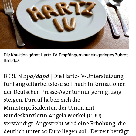
berlin
nord
wahrheit
verlag
verlag
Die Koalition gönnt Hartz-IV-Empfängern nur ein geringes Zubrot.
Bild: dpa
veranstaltungen
BERLIN
dpa/dapd
| Die Hartz-IV-Unterstützung
shop
für Langzeitarbeitslose soll nach Informationen
fragen & hilfe
der Deutschen Presse-Agentur nur geringfügig
steigen. Darauf haben sich die
unterstützen
Ministerpräsidenten der Union mit
abo
Bundeskanzlerin Angela Merkel (CDU)
verständigt. Angestrebt wird eine Erhöhung, die
genossenschaft
deutlich unter 20 Euro liegen soll. Derzeit beträgt