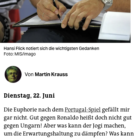
berlin
nord
wahrheit
verlag
Hansi Flick notiert sich die wichtigsten Gedanken
verlag
Foto: MIS/imago
veranstaltungen
Von
Martin Krauss
shop
fragen & hilfe
Dienstag, 22. Juni
unterstützen
Die Euphorie nach dem
Portugal-Spiel
gefällt mir
abo
gar nicht. Gut gegen Ronaldo heißt doch nicht gut
gegen Ungarn! Aber was kann der Jogi machen,
genossenschaft
um die Erwartungshaltung zu dämpfen? Was kann