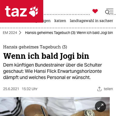

taz zahl ich
ceuta
hitze
bergsteigen
katzen
landtagswahl in sachsen-

taz zahl ich
ll-EM 2024
Hansis geheimes Tagebuch (3): Wenn ich bald Jogi bin
taz zahl ich
themen
Hansis geheimes Tagebuch (3)
Wenn ich bald Jogi bin
politik
Dem künftigen Bundestrainer über die Schulter
öko
geschaut: Wie Hansi Flick Erwartungshorizonte
dämpft und welches Personal er wünscht.
gesellschaft
25.6.2021
15:32 Uhr
teilen
kultur
sport