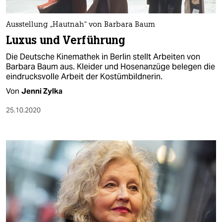
berlin
nord
Ausstellung „Hautnah“ von Barbara Baum
Luxus und Verführung
wahrheit
Die Deutsche Kinemathek in Berlin stellt Arbeiten von
verlag
Barbara Baum aus. Kleider und Hosenanzüge belegen die
eindrucksvolle Arbeit der Kostümbildnerin.
verlag
Von
Jenni Zylka
veranstaltungen
25.10.2020
shop
fragen & hilfe
unterstützen
abo
genossenschaft