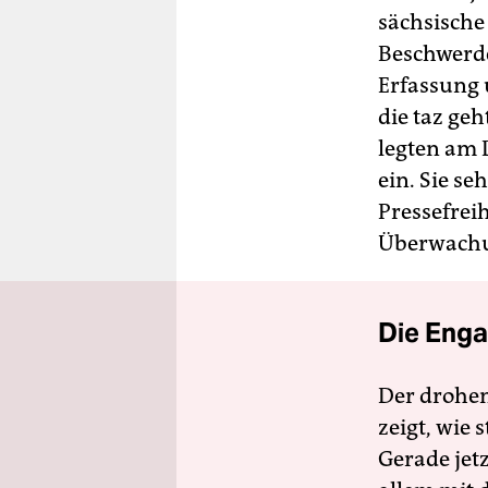
sächsische
Beschwerde
Erfassung
die taz ge
legten am
ein. Sie s
Pressefrei
Überwachun
Die Enga
Der drohe
zeigt, wie
Gerade jet