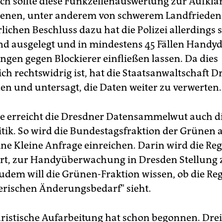
ch sollte diese Funkzellenauswertung zur Aufkl
dienen, unter anderem von schwerem Landfriede
lichen Beschluss dazu hat die Polizei allerdings 
nd ausgelegt und in mindestens 45 Fällen Handy
ngen gegen Blockierer einfließen lassen. Da dies
ich rechtswidrig ist, hat die Staatsanwaltschaft 
n und untersagt, die Daten weiter zu verwerten.
le erreicht die Dresdner Datensammelwut auch d
tik. So wird die Bundestagsfraktion der Grünen
ine Kleine Anfrage einreichen. Darin wird die Re
rt, zur Handyüberwachung in Dresden Stellung 
dem will die Grünen-Fraktion wissen, ob die Re
erischen Änderungsbedarf" sieht.
uristische Aufarbeitung hat schon begonnen. Drei