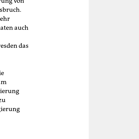
ärung von
nsbruch.
sehr
daten auch
Dresden das
ie
 am
gierung
zu
gierung