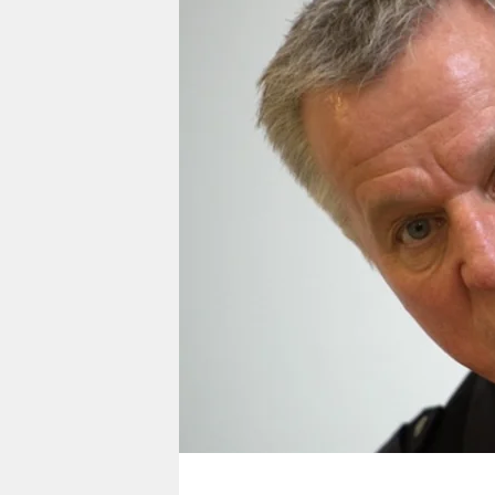
berlin
nord
wahrheit
verlag
verlag
veranstaltungen
shop
fragen & hilfe
unterstützen
abo
genossenschaft