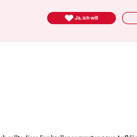
en habe. Damit steigt die Zahl der insgesamt erfa
ine Million
.

Ja, ich will