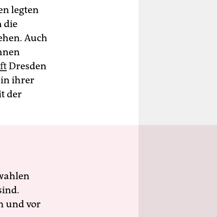
en legten
 die
ehen. Auch
Innen
ft
Dresden
in ihrer
t der
wahlen
sind.
h und vor