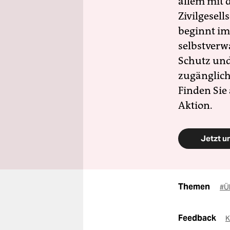
allem mit d
Zivilgesell
beginnt im
selbstverw
Schutz und 
zugänglich
Finden Sie
Aktion.
Jetzt u
Themen
#Ü
Feedback
K