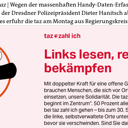
taz
| Wegen der massenhaften Handy-Daten-Erfas
t der Dresdner Polizeipräsident Dieter Hanitsch 
es erfuhr die taz am Montag aus Regierungskreis
ter Markus Ulbig (CDU) bestätigte die Meldung
taz
zahl ich

sitzung des Innen- und Rechtsausschusses. Als 
eidung nannte er interne "Informationsdefizite". 
Links lesen, r
kreise ist nach taz-Informationen von einem "B
t. "Einer musste jetzt gehen", hieß es am Montag 
bekämpfen
te aufgedeckt, dass es am Rande einer Anti-Nazi-
Mit doppelter Kraft für eine offene G
ion am 19. Februar zu einer großangelegten
brauchen Menschen, die sich vor O
cherung gekommen war.
Fast 140.000 Daten wurd
einsetzen, unsere Solidarität. Die ta
beginnt im Zentrum“. 50 Prozent a
 wurde bekannt, dass es sich dabei nicht um die 
bei taz zahl ich gehen – bis zum 30
kende Funkzellenanswertung handelte. Das
die linke, selbstverwaltete Orte unte
terium in Dresden räumte ein, dass es auch ein
bevor sie verschwinden. Sind Sie da