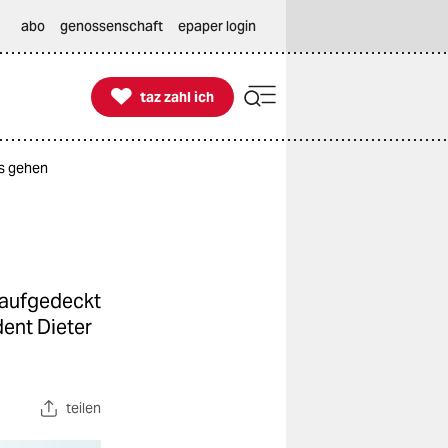
abo
genossenschaft
epaper login

taz zahl ich
taz zahl ich
s gehen
 aufgedeckt
dent Dieter
teilen