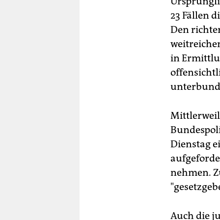
Ursprüngli
23 Fällen 
Den richter
weitreiche
in Ermittlu
offensichtl
unterbunde
Mittlerwei
Bundespoli
Dienstag e
aufgeforde
nehmen. Zu
"gesetzgeb
Auch die j