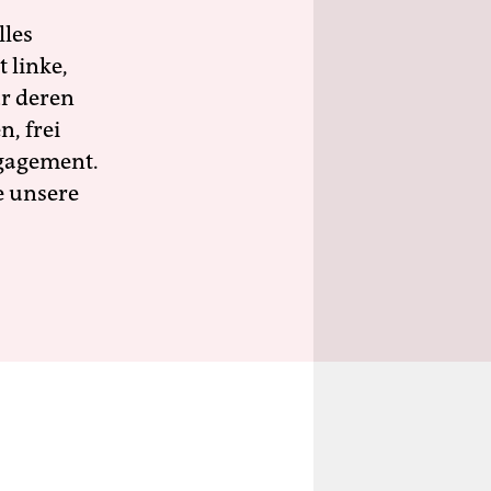
lles
 linke,
ür deren
n, frei
ngagement.
e unsere