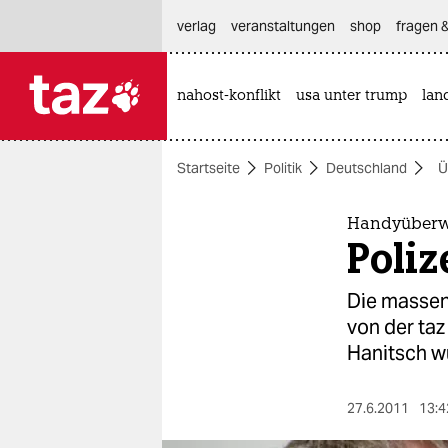
hautnavigation anspringen
hauptinhalt anspringen
footer anspringen
verlag
veranstaltungen
shop
fragen &
nahost-konflikt
usa unter trump
lan

taz zahl ich
taz zahl ich
Startseite
Politik
Deutschland
Ü
themen
politik
Handyüberw
Poli
öko
Die massen
gesellschaft
von der taz
Hanitsch w
kultur
sport
27.6.2011
13:4