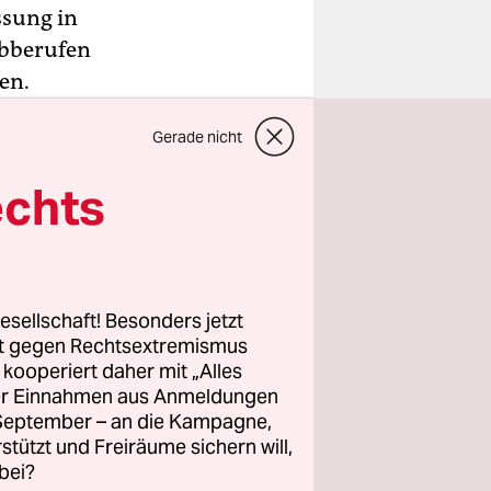
sung in
abberufen
en.
 am Rande
Gerade nicht
Grund für
In
echts
auernopfer"
dazu.
esellschaft! Besonders jetzt
rt gegen Rechtsextremismus
en erfasst.
z kooperiert daher mit „Alles
ller Einnahmen aus Anmeldungen
einzige
. September – an die Kampagne,
rstützt und Freiräume sichern will,
en zweiten
bei?