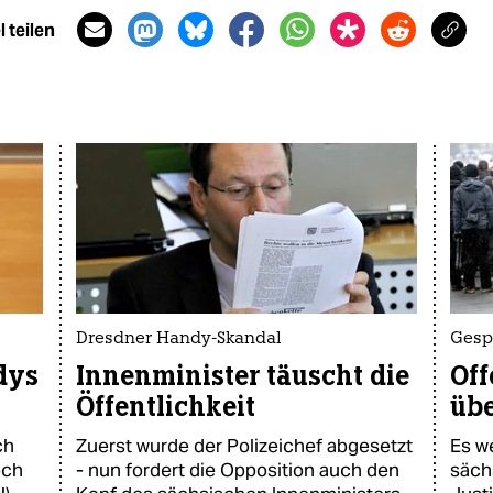
 teilen
Dresdner Handy-Skandal
Gesp
dys
Innenminister täuscht die
Off
Öffentlichkeit
üb
ch
Zuerst wurde der Polizeichef abgesetzt
Es w
och
- nun fordert die Opposition auch den
säch