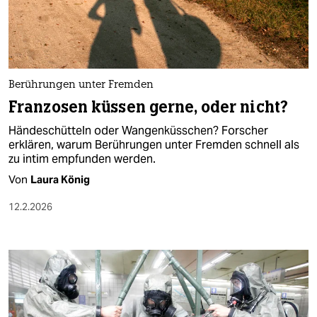
berlin
nord
wahrheit
Berührungen unter Fremden
verlag
Franzosen küssen gerne, oder nicht?
verlag
Händeschütteln oder Wangenküsschen? Forscher
erklären, warum Berührungen unter Fremden schnell als
veranstaltungen
zu intim empfunden werden.
shop
Von
Laura König
fragen & hilfe
12.2.2026
unterstützen
abo
genossenschaft