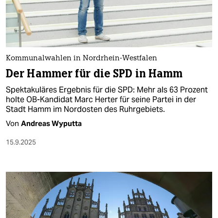
berlin
nord
wahrheit
Kommunalwahlen in Nordrhein-Westfalen
verlag
Der Hammer für die SPD in Hamm
verlag
Spektakuläres Ergebnis für die SPD: Mehr als 63 Prozent
holte OB-Kandidat Marc Herter für seine Partei in der
veranstaltungen
Stadt Hamm im Nordosten des Ruhrgebiets.
shop
Von
Andreas Wyputta
fragen & hilfe
15.9.2025
unterstützen
abo
genossenschaft