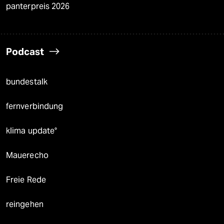
panterpreis 2026
Podcast
bundestalk
fernverbindung
klima update°
Mauerecho
Freie Rede
reingehen