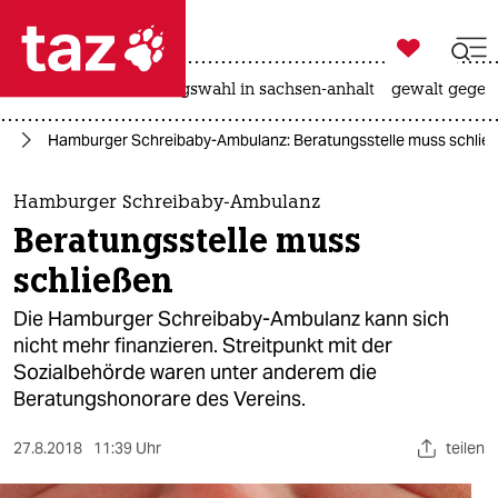

taz zahl ich
hitze
surfen
landtagswahl in sachsen-anhalt
gewalt gegen

taz zahl ich
rg
Hamburger Schreibaby-Ambulanz: Beratungsstelle muss schlie
taz zahl ich
themen
Hamburger Schreibaby-Ambulanz
Beratungsstelle muss
politik
schließen
öko
Die Hamburger Schreibaby-Ambulanz kann sich
nicht mehr finanzieren. Streitpunkt mit der
gesellschaft
Sozialbehörde waren unter anderem die
Beratungshonorare des Vereins.
kultur
sport
27.8.2018
11:39 Uhr
teilen