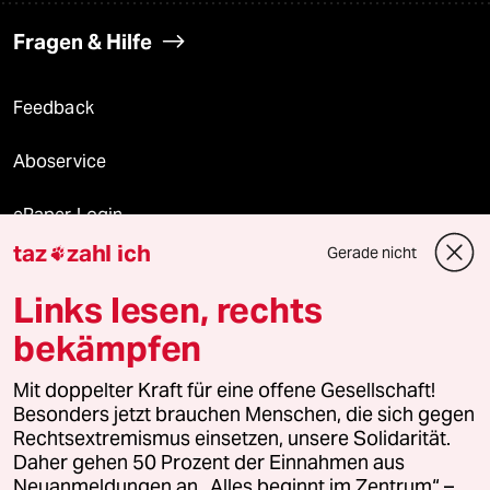
Fragen & Hilfe
Feedback
Aboservice
ePaper Login
taz
zahl ich
Gerade nicht

Downloads für Abonnierende
Links lesen, rechts
bekämpfen
© 2026 taz Verlags und Vertriebs GmbH
Mit doppelter Kraft für eine offene Gesellschaft!
Alle Rechte vorbehalten. Bei rechtlichen Fragen oder für Genehmigungen
wenden Sie sich bitte an
lizenzen@taz.de
Besonders jetzt brauchen Menschen, die sich gegen
Rechtsextremismus einsetzen, unsere Solidarität.
Daher gehen 50 Prozent der Einnahmen aus
Feedback
Redaktionsstatut
Kommune-Richtlinien
KI-
Neuanmeldungen an „Alles beginnt im Zentrum“ –