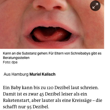
berlin
nord
wahrheit
verlag
verlag
veranstaltungen
Kann an die Substanz gehen: Für Eltern von Schreibabys gibt es
Beratungsstellen
Foto: dpa
shop
fragen & hilfe
Aus Hamburg
Muriel Kalisch
unterstützen
Ein Baby kann bis zu 120 Dezibel laut schreien.
abo
Damit ist es zwar 45 Dezibel leiser als ein
Raketenstart, aber lauter als eine Kreissäge – die
genossenschaft
schafft nur 95 Dezibel.