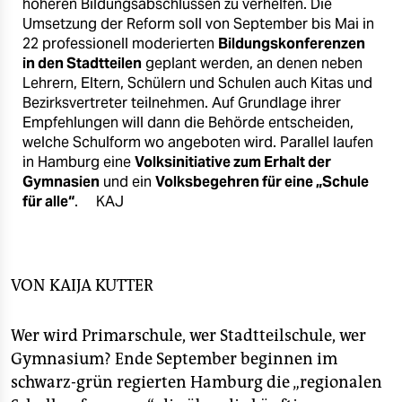
epaper login
höheren Bildungsabschlüssen zu verhelfen. Die
Umsetzung der Reform soll von September bis Mai in
22 professionell moderierten
Bildungskonferenzen
in den Stadtteilen
geplant werden, an denen neben
Lehrern, Eltern, Schülern und Schulen auch Kitas und
Bezirksvertreter teilnehmen. Auf Grundlage ihrer
Empfehlungen will dann die Behörde entscheiden,
welche Schulform wo angeboten wird. Parallel laufen
in Hamburg eine
Volksinitiative zum Erhalt der
Gymnasien
und ein
Volksbegehren für eine „Schule
für alle“
.
KAJ
VON
KAIJA KUTTER
Wer wird Primarschule, wer Stadtteilschule, wer
Gymnasium? Ende September beginnen im
schwarz-grün regierten Hamburg die „regionalen