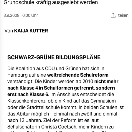
berlin
Grundschule kräftig ausgesiebt werden
nord
3.9.2008
0:00 Uhr
teilen
wahrheit
Von
KAIJA KUTTER
verlag
verlag
SCHWARZ-GRÜNE BILDUNGSPLÄNE
veranstaltungen
Die Koalition aus CDU und Grünen hat sich in
shop
Hamburg auf eine
weitreichende Schulreform
verständigt. Die Kinder werden ab 2010
nicht mehr
fragen & hilfe
nach Klasse 4 in Schulformen getrennt, sondern
erst nach Klasse 6
. Im Anschluss entscheidet die
unterstützen
Klassenkonferenz, ob ein Kind auf das Gymnasium
oder die Stadtteilschule kommt. In beiden Schulen ist
abo
das Abitur möglich – einmal nach zwölf und einmal
nach 13 Jahren. Ziel der Reform ist es laut
genossenschaft
Schulsenatorin Christa Goetsch, mehr Kindern zu