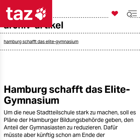

taz zahl ich
archiv-artikel

taz zahl ich
taz zahl ich
hamburg schafft das elite-gymnasium
themen
politik
öko
Hamburg schafft das Elite-
Gymnasium
gesellschaft
Um die neue Stadtteilschule stark zu machen, soll es
kultur
Pläne der Hamburger Bildungsbehörde geben, den
sport
Anteil der Gymnasiasten zu reduzieren. Dafür
müsste aber künftig schon am Ende der