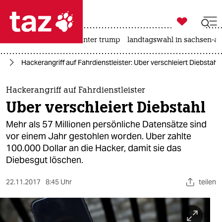

taz zahl ich
nahost-konflikt
usa unter trump
landtagswahl in sachsen-an

taz zahl ich
ie
Hackerangriff auf Fahrdienstleister: Uber verschleiert Diebstahl
taz zahl ich
themen
Hackerangriff auf Fahrdienstleister
Uber verschleiert Diebstahl
politik
Mehr als 57 Millionen persönliche Datensätze sind
öko
vor einem Jahr gestohlen worden. Uber zahlte
100.000 Dollar an die Hacker, damit sie das
gesellschaft
Diebesgut löschen.
kultur
22.11.2017
8:45 Uhr
teilen
sport