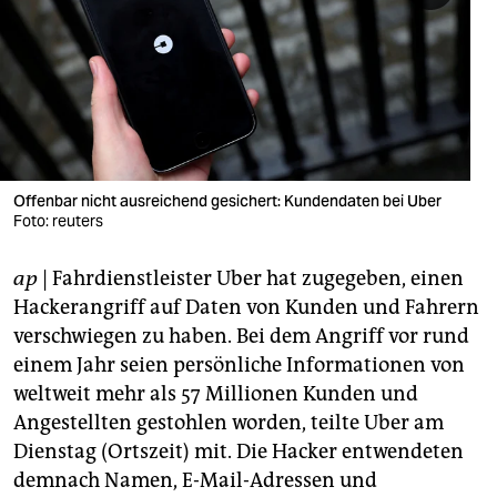
berlin
nord
wahrheit
verlag
verlag
Offenbar nicht ausreichend gesichert: Kundendaten bei Uber
Foto: reuters
veranstaltungen
ap
| Fahrdienstleister Uber hat zugegeben, einen
shop
Hackerangriff auf Daten von Kunden und Fahrern
fragen & hilfe
verschwiegen zu haben. Bei dem Angriff vor rund
einem Jahr seien persönliche Informationen von
unterstützen
weltweit mehr als 57 Millionen Kunden und
abo
Angestellten gestohlen worden, teilte Uber am
Dienstag (Ortszeit) mit. Die Hacker entwendeten
genossenschaft
demnach Namen, E-Mail-Adressen und