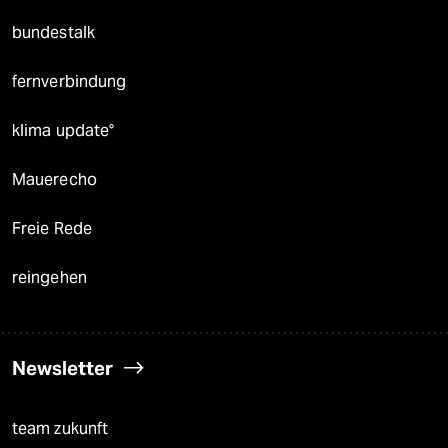
bundestalk
fernverbindung
klima update°
Mauerecho
Freie Rede
reingehen
Newsletter
team zukunft