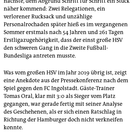
nächste, dem Abgrund Schritt für Schritt ein Stück
epaper login
näher kommend: Zwei Relegationen, ein
verlorener Rucksack und unzählige
Personalrochaden später hieß es im vergangenen
Sommer erstmals nach 54 Jahren und 261 Tagen
Erstligazugehörigkeit, dass der einst große HSV
den schweren Gang in die Zweite Fußball-
Bundesliga antreten musste.
Was vom großen HSV im Jahr 2019 übrig ist, zeigt
eine Anekdote aus der Pressekonferenz nach dem
Spiel gegen den FC Ingolstadt. Gäste-Trainer
Tomas Oral, klar mit 3:0 als Sieger vom Platz
gegangen, war gerade fertig mit seiner Analyse
des Geschehenen, als er sich einen Ratschlag in
Richtung der Hamburger doch nicht verkneifen
konnte.