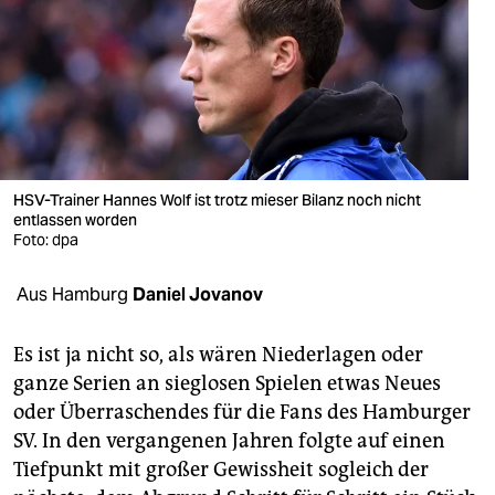
berlin
nord
wahrheit
verlag
verlag
HSV-Trainer Hannes Wolf ist trotz mieser Bilanz noch nicht
entlassen worden
veranstaltungen
Foto: dpa
shop
Aus Hamburg
Daniel Jovanov
fragen & hilfe
Es ist ja nicht so, als wären Niederlagen oder
unterstützen
ganze Serien an sieglosen Spielen etwas Neues
oder Überraschendes für die Fans des Hamburger
abo
SV. In den vergangenen Jahren folgte auf einen
genossenschaft
Tiefpunkt mit großer Gewissheit sogleich der