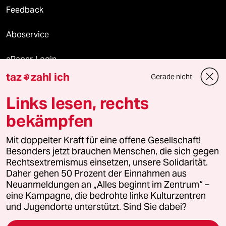
Feedback
Aboservice
ePaper Login
taz
zahl ich
Gerade nicht

Downloads für Abonnierende
Links lesen, rechts
bekämpfen
© 2026 taz Verlags und Vertriebs GmbH
Mit doppelter Kraft für eine offene Gesellschaft!
Alle Rechte vorbehalten. Bei rechtlichen Fragen oder für Genehmigungen
wenden Sie sich bitte an
lizenzen@taz.de
Besonders jetzt brauchen Menschen, die sich gegen
Rechtsextremismus einsetzen, unsere Solidarität.
Daher gehen 50 Prozent der Einnahmen aus
Feedback
Redaktionsstatut
Kommune-Richtlinien
KI-
Neuanmeldungen an „Alles beginnt im Zentrum“ –
eine Kampagne, die bedrohte linke Kulturzentren
Leitlinie
Informant
Datenschutz
Impressum
AGB
und Jugendorte unterstützt. Sind Sie dabei?