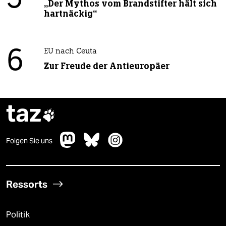
5
„Der Mythos vom Brandstifter hält sich
hartnäckig“
6
EU nach Ceuta
Zur Freude der Antieuropäer
taz

Folgen Sie uns
Ressorts
Politik