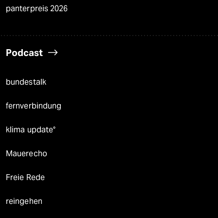
panterpreis 2026
Podcast
bundestalk
fernverbindung
klima update°
Mauerecho
Freie Rede
reingehen