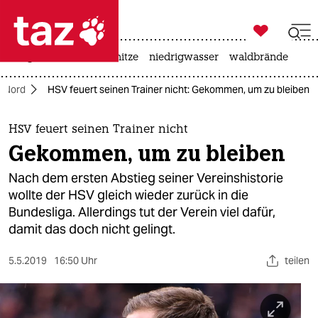

taz zahl ich
krieg in der ukraine
hitze
niedrigwasser
waldbrände

taz zahl ich
Nord
HSV feuert seinen Trainer nicht: Gekommen, um zu bleiben
taz zahl ich
themen
HSV feuert seinen Trainer nicht
Gekommen, um zu bleiben
politik
Nach dem ersten Abstieg seiner Vereinshistorie
öko
wollte der HSV gleich wieder zurück in die
Bundesliga. Allerdings tut der Verein viel dafür,
gesellschaft
damit das doch nicht gelingt.
kultur
5.5.2019
16:50 Uhr
teilen
sport