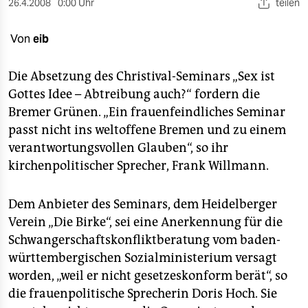
berlin
26.4.2008
0:00 Uhr
teilen
nord
Von
eib
wahrheit
Die Absetzung des Christival-Seminars „Sex ist
verlag
Gottes Idee – Abtreibung auch?“ fordern die
Bremer Grünen. „Ein frauenfeindliches Seminar
verlag
passt nicht ins weltoffene Bremen und zu einem
verantwortungsvollen Glauben“, so ihr
veranstaltungen
kirchenpolitischer Sprecher, Frank Willmann.
shop
fragen & hilfe
Dem Anbieter des Seminars, dem Heidelberger
Verein „Die Birke“, sei eine Anerkennung für die
unterstützen
Schwangerschaftskonfliktberatung vom baden-
abo
württembergischen Sozialministerium versagt
worden, „weil er nicht gesetzeskonform berät“, so
genossenschaft
die frauenpolitische Sprecherin Doris Hoch. Sie