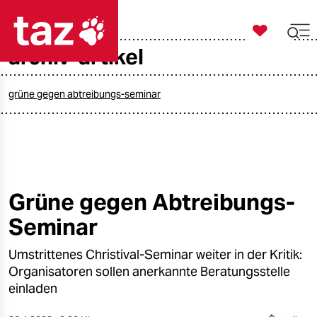

taz zahl ich
archiv-artikel

taz zahl ich
taz zahl ich
grüne gegen abtreibungs-seminar
themen
politik
öko
Grüne gegen Abtreibungs-
Seminar
gesellschaft
Umstrittenes Christival-Seminar weiter in der Kritik:
kultur
Organisatoren sollen anerkannte Beratungsstelle
sport
einladen