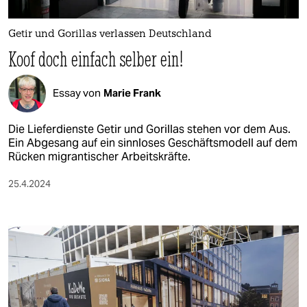
berlin
nord
Getir und Gorillas verlassen Deutschland
Koof doch einfach selber ein!
wahrheit
verlag
Essay von
Marie Frank
verlag
Die Lieferdienste Getir und Gorillas stehen vor dem Aus.
Ein Abgesang auf ein sinnloses Geschäftsmodell auf dem
veranstaltungen
Rücken migrantischer Arbeitskräfte.
shop
25.4.2024
fragen & hilfe
unterstützen
abo
genossenschaft