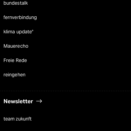
bundestalk
fernverbindung
klima update°
Mauerecho
Freie Rede
reingehen
Newsletter
team zukunft