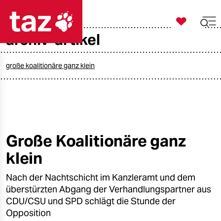

taz zahl ich
archiv-artikel

taz zahl ich
taz zahl ich
große koalitionäre ganz klein
themen
politik
öko
Große Koalitionäre ganz
klein
gesellschaft
Nach der Nachtschicht im Kanzleramt und dem
kultur
überstürzten Abgang der Verhandlungspartner aus
sport
CDU/CSU und SPD schlägt die Stunde der
Opposition