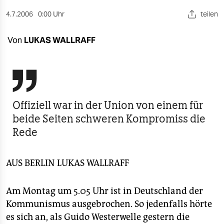
berlin
4.7.2006
0:00 Uhr
teilen
nord
Von
LUKAS WALLRAFF
wahrheit
verlag

verlag
Offiziell war in der Union von einem für
veranstaltungen
beide Seiten schweren Kompromiss die
shop
Rede
fragen & hilfe
AUS BERLIN
LUKAS WALLRAFF
unterstützen
abo
Am Montag um 5.05 Uhr ist in Deutschland der
Kommunismus ausgebrochen. So jedenfalls hörte
genossenschaft
es sich an, als Guido Westerwelle gestern die