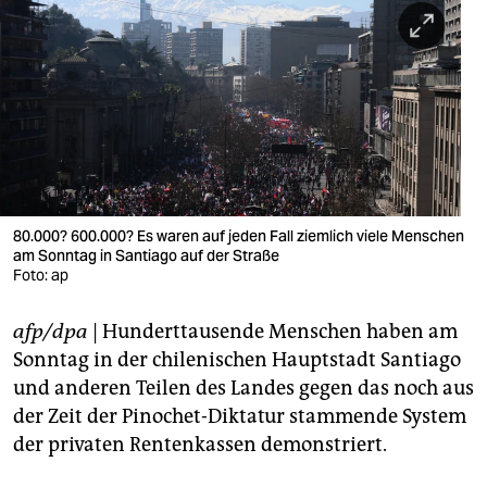
berlin
nord
wahrheit
verlag
verlag
veranstaltungen
80.000? 600.000? Es waren auf jeden Fall ziemlich viele Menschen
am Sonntag in Santiago auf der Straße
Foto: ap
shop
fragen & hilfe
afp/dpa
| Hunderttausende Menschen haben am
Sonntag in der chilenischen Hauptstadt Santiago
unterstützen
und anderen Teilen des Landes gegen das noch aus
abo
der Zeit der Pinochet-Diktatur stammende System
der privaten Rentenkassen demonstriert.
genossenschaft