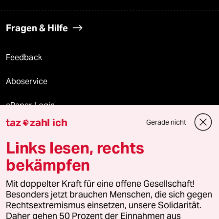
Fragen & Hilfe
Feedback
Aboservice
ePaper Login
taz
zahl ich
Gerade nicht

Downloads für Abonnierende
Links lesen, rechts
bekämpfen
© 2026 taz Verlags und Vertriebs GmbH
Mit doppelter Kraft für eine offene Gesellschaft!
Alle Rechte vorbehalten. Bei rechtlichen Fragen oder für Genehmigungen
wenden Sie sich bitte an
lizenzen@taz.de
Besonders jetzt brauchen Menschen, die sich gegen
Rechtsextremismus einsetzen, unsere Solidarität.
Daher gehen 50 Prozent der Einnahmen aus