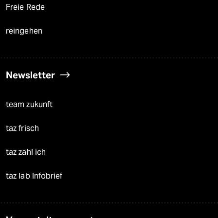
Freie Rede
reingehen
Newsletter
team zukunft
taz frisch
taz zahl ich
taz lab Infobrief