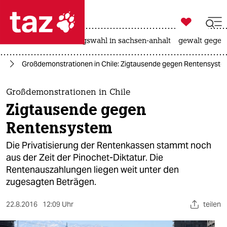

taz zahl ich
hitze
surfen
landtagswahl in sachsen-anhalt
gewalt gegen

taz zahl ich
ka
Großdemonstrationen in Chile: Zigtausende gegen Rentensyst
taz zahl ich
themen
Großdemonstrationen in Chile
Zigtausende gegen
politik
Rentensystem
öko
Die Privatisierung der Rentenkassen stammt noch
aus der Zeit der Pinochet-Diktatur. Die
gesellschaft
Rentenauszahlungen liegen weit unter den
zugesagten Beträgen.
kultur
sport
22.8.2016
12:09 Uhr
teilen