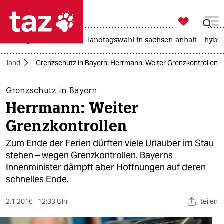

taz zahl ich
niedrigwasser
rente
landtagswahl in sachsen-anhalt
hybri

taz zahl ich
chland
Grenzschutz in Bayern: Herrmann: Weiter Grenzkontrollen
taz zahl ich
themen
Grenzschutz in Bayern
Herrmann: Weiter
politik
Grenzkontrollen
öko
Zum Ende der Ferien dürften viele Urlauber im Stau
stehen – wegen Grenzkontrollen. Bayerns
gesellschaft
Innenminister dämpft aber Hoffnungen auf deren
schnelles Ende.
kultur
sport
2.1.2016
12:33 Uhr
teilen