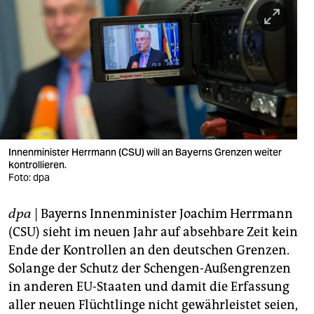
berlin
nord
wahrheit
verlag
verlag
veranstaltungen
Innenminister Herrmann (CSU) will an Bayerns Grenzen weiter
kontrollieren.
Foto: dpa
shop
fragen & hilfe
dpa
| Bayerns Innenminister Joachim Herrmann
(CSU) sieht im neuen Jahr auf absehbare Zeit kein
unterstützen
Ende der Kontrollen an den deutschen Grenzen.
abo
Solange der Schutz der Schengen-Außengrenzen
in anderen EU-Staaten und damit die Erfassung
genossenschaft
aller neuen Flüchtlinge nicht gewährleistet seien,