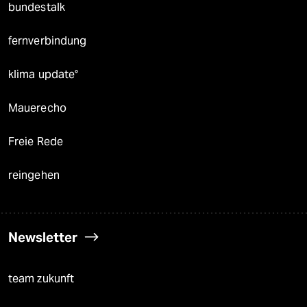
bundestalk
fernverbindung
klima update°
Mauerecho
Freie Rede
reingehen
Newsletter
team zukunft