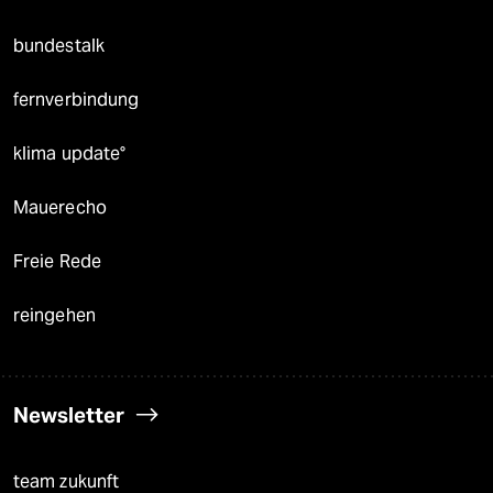
bundestalk
fernverbindung
klima update°
Mauerecho
Freie Rede
reingehen
Newsletter
team zukunft