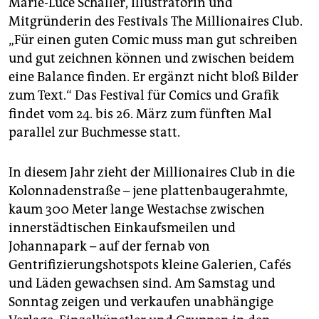
berlin
Marie-Luce Schaller, Illustratorin und
Mitgründerin des Festivals The Millionaires Club.
nord
„Für einen guten Comic muss man gut schreiben
und gut zeichnen können und zwischen beidem
wahrheit
eine Balance finden. Er ergänzt nicht bloß Bilder
verlag
zum Text.“ Das Festival für Comics und Grafik
findet vom 24. bis 26. März zum fünften Mal
verlag
parallel zur Buchmesse statt.
veranstaltungen
In diesem Jahr zieht der Millionaires Club in die
shop
Kolonnadenstraße – jene plattenbaugerahmte,
fragen & hilfe
kaum 300 Meter lange Westachse zwischen
innerstädtischen Einkaufsmeilen und
unterstützen
Johannapark – auf der fernab von
Gentrifizierungshotspots kleine Galerien, Cafés
abo
und Läden gewachsen sind. Am Samstag und
genossenschaft
Sonntag zeigen und verkaufen unabhängige