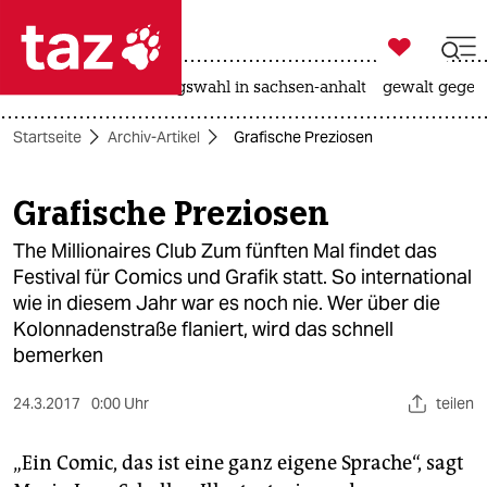

taz zahl ich
hitze
surfen
landtagswahl in sachsen-anhalt
gewalt gegen

taz zahl ich
Startseite
Archiv-Artikel
Grafische Preziosen
taz zahl ich
themen
Grafische Preziosen
politik
The Millionaires Club Zum fünften Mal findet das
Festival für Comics und Grafik statt. So international
öko
wie in diesem Jahr war es noch nie. Wer über die
Kolonnadenstraße flaniert, wird das schnell
gesellschaft
bemerken
kultur
24.3.2017
0:00 Uhr
teilen
sport
„Ein Comic, das ist eine ganz eigene Sprache“, sagt