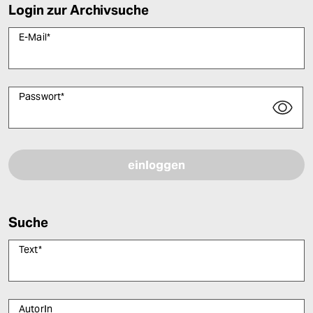
Login zur Archivsuche
E-Mail
*
Passwort
*
Bitte füllen Sie alle Pflichtfelder (*) aus, um fortfahren zu können.
Suche
Text
*
AutorIn