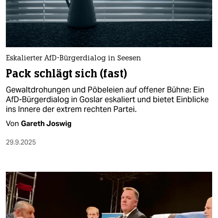
berlin
nord
wahrheit
Eskalierter AfD-Bürgerdialog in Seesen
verlag
Pack schlägt sich (fast)
verlag
Gewaltdrohungen und Pöbeleien auf offener Bühne: Ein
AfD-Bürgerdialog in Goslar eskaliert und bietet Einblicke
veranstaltungen
ins Innere der extrem rechten Partei.
shop
Von
Gareth Joswig
fragen & hilfe
29.9.2025
unterstützen
abo
genossenschaft