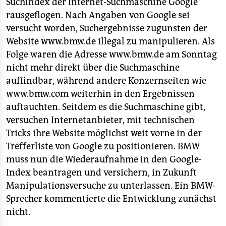
berlin
Suchindex der Internet-Suchmaschine Google
rausgeflogen. Nach Angaben von Google sei
nord
versucht worden, Suchergebnisse zugunsten der
Website www.bmw.de illegal zu manipulieren. Als
wahrheit
Folge waren die Adresse www.bmw.de am Sonntag
verlag
nicht mehr direkt über die Suchmaschine
auffindbar, während andere Konzernseiten wie
verlag
www.bmw.com weiterhin in den Ergebnissen
auftauchten. Seitdem es die Suchmaschine gibt,
veranstaltungen
versuchen Internetanbieter, mit technischen
shop
Tricks ihre Website möglichst weit vorne in der
Trefferliste von Google zu positionieren. BMW
fragen & hilfe
muss nun die Wiederaufnahme in den Google-
unterstützen
Index beantragen und versichern, in Zukunft
Manipulationsversuche zu unterlassen. Ein BMW-
abo
Sprecher kommentierte die Entwicklung zunächst
genossenschaft
nicht.