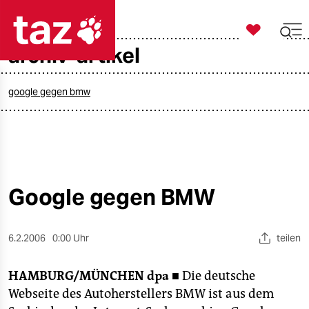

taz zahl ich
archiv-artikel

taz zahl ich
taz zahl ich
google gegen bmw
themen
politik
öko
Google gegen BMW
gesellschaft
6.2.2006
0:00 Uhr
teilen
kultur
HAMBURG/MÜNCHEN
dpa ■
Die deutsche
sport
Webseite des Autoherstellers BMW ist aus dem