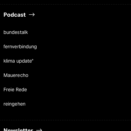
Podcast
bundestalk
fernverbindung
klima update°
Mauerecho
Freie Rede
reingehen
Newsletter