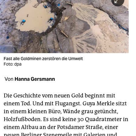
berlin
nord
wahrheit
verlag
verlag
Fast alle Goldminen zerstören die Umwelt
Foto: dpa
veranstaltungen
shop
Von
Hanna Gersmann
fragen & hilfe
Die Geschichte vom neuen Gold beginnt mit
unterstützen
einem Tod. Und mit Flugangst. Guya Merkle sitzt
in einem kleinen Büro, Wände grau getüncht,
abo
Holzfußboden. Es sind keine 30 Quadratmeter in
genossenschaft
einem Altbau an der Potsdamer Straße, einer
neuen Berliner Szenemeile mit Galerien und