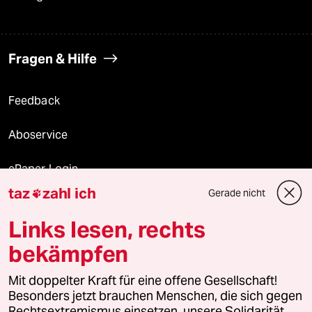
Fragen & Hilfe
Feedback
Aboservice
ePaper Login
taz
zahl ich
Gerade nicht

Downloads für Abonnierende
Links lesen, rechts
bekämpfen
© 2026 taz Verlags und Vertriebs GmbH
Mit doppelter Kraft für eine offene Gesellschaft!
Alle Rechte vorbehalten. Bei rechtlichen Fragen oder für Genehmigungen
wenden Sie sich bitte an
lizenzen@taz.de
Besonders jetzt brauchen Menschen, die sich gegen
Rechtsextremismus einsetzen, unsere Solidarität.