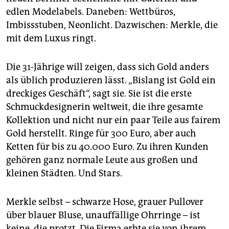
epaper login
edlen Modelabels. Daneben: Wettbüros,
Imbissstuben, Neonlicht. Dazwischen: Merkle, die
mit dem Luxus ringt.
Die 31-Jährige will zeigen, dass sich Gold anders
als üblich produzieren lässt. „Bislang ist Gold ein
dreckiges Geschäft“, sagt sie. Sie ist die erste
Schmuckdesignerin weltweit, die ihre gesamte
Kollektion und nicht nur ein paar Teile aus fairem
Gold herstellt. Ringe für 300 Euro, aber auch
Ketten für bis zu 40.000 Euro. Zu ihren Kunden
gehören ganz normale Leute aus großen und
kleinen Städten. Und Stars.
Merkle selbst – schwarze Hose, grauer Pullover
über blauer Bluse, unauffällige Ohrringe – ist
keine, die protzt. Die Firma erbte sie von ihrem