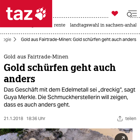

taz zahl ich
hitze
niedrigwasser
rente
landtagswahl in sachsen-anhalt

taz zahl ich
ologie
Gold aus Fairtrade-Minen: Gold schürfen geht auch anders
taz zahl ich
themen
Gold aus Fairtrade-Minen
Gold schürfen geht auch
politik
anders
öko
Das Geschäft mit dem Edelmetall sei „dreckig“, sagt
Guya Merkle. Die Schmuckherstellerin will zeigen,
gesellschaft
dass es auch anders geht.
kultur
21.1.2018
18:36 Uhr
teilen
sport