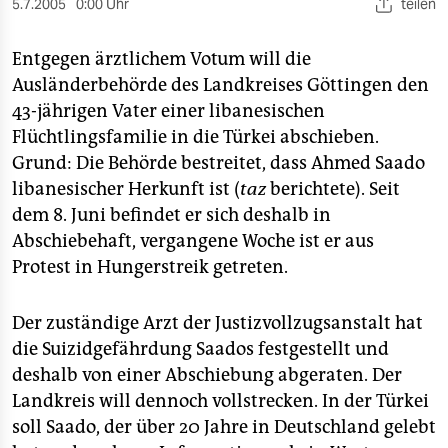
berlin
5.7.2005
0:00 Uhr
teilen
nord
Entgegen ärztlichem Votum will die
Ausländerbehörde des Landkreises Göttingen den
wahrheit
43-jährigen Vater einer libanesischen
verlag
Flüchtlingsfamilie in die Türkei abschieben.
Grund: Die Behörde bestreitet, dass Ahmed Saado
verlag
libanesischer Herkunft ist (
taz
berichtete). Seit
dem 8. Juni befindet er sich deshalb in
veranstaltungen
Abschiebehaft, vergangene Woche ist er aus
shop
Protest in Hungerstreik getreten.
fragen & hilfe
Der zuständige Arzt der Justizvollzugsanstalt hat
unterstützen
die Suizidgefährdung Saados festgestellt und
abo
deshalb von einer Abschiebung abgeraten. Der
Landkreis will dennoch vollstrecken. In der Türkei
genossenschaft
soll Saado, der über 20 Jahre in Deutschland gelebt