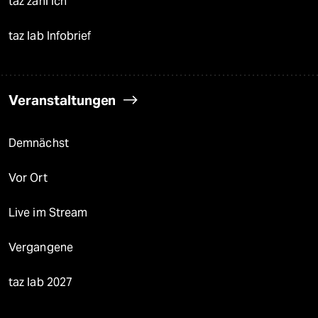
taz zahl ich
taz lab Infobrief
Veranstaltungen
Demnächst
Vor Ort
Live im Stream
Vergangene
taz lab 2027