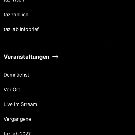
taz zahl ich
taz lab Infobrief
Veranstaltungen
Demnächst
Vor Ort
Live im Stream
Vergangene
taz lab 2027