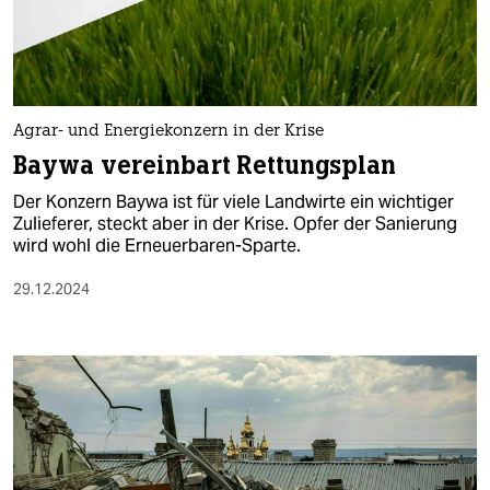
berlin
nord
wahrheit
Agrar- und Energiekonzern in der Krise
verlag
Baywa vereinbart Rettungsplan
verlag
Der Konzern Baywa ist für viele Land­wir­te ein wichtiger
Zulieferer, steckt aber in der Krise. Opfer der Sanierung
veranstaltungen
wird wohl die Erneuerbaren-Sparte.
shop
29.12.2024
fragen & hilfe
unterstützen
abo
genossenschaft