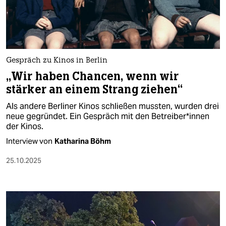
berlin
nord
wahrheit
Gespräch zu Kinos in Berlin
verlag
„Wir haben Chancen, wenn wir
stärker an einem Strang ziehen“
verlag
Als andere Berliner Kinos schließen mussten, wurden drei
veranstaltungen
neue gegründet. Ein Gespräch mit den Be­trei­be­r*in­nen
der Kinos.
shop
Interview von
Katharina Böhm​
fragen & hilfe
25.10.2025
unterstützen
abo
genossenschaft