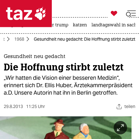

taz zahl ich
bergsteigen
usa unter trump
katzen
landtagswahl in sachs

taz zahl ich
eit
1968
Gesundheit neu gedacht: Die Hoffnung stirbt zuletzt
taz zahl ich
themen
Gesundheit neu gedacht
Die Hoffnung stirbt zuletzt
politik
„Wir hatten die Vision einer besseren Medizin“,
öko
erinnert sich Dr. Ellis Huber, Ärztekammerpräsident
a.D. Unsere Autorin hat ihn in Berlin getroffen.
gesellschaft
29.8.2013
11:25 Uhr
teilen
kultur
sport