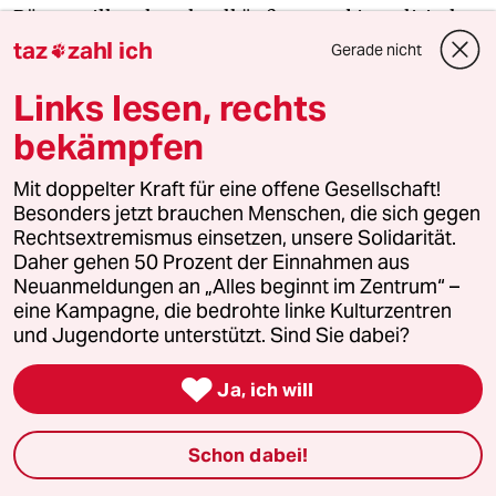
Bürgerwille sehr schnell äußern und in politische
Macht umsetzen kann. Die Gefahr ist natürlich,
taz
zahl ich
Gerade nicht

dass der medizinisch-industrielle Komplex das
Links lesen, rechts
korrumpiert, wie man das hier gegenwärtig in
vielen Patienten-Foren feststellen kann.
bekämpfen
Jedenfalls, es muss von unten kommen. Die
Mit doppelter Kraft für eine offene Gesellschaft!
Machtausübung der Führungseliten in Politik und
Besonders jetzt brauchen Menschen, die sich gegen
Wirtschaft ist einfach mit einem guten sozialen
Rechtsextremismus einsetzen, unsere Solidarität.
Leben nicht vereinbar!
Daher gehen 50 Prozent der Einnahmen aus
Neuanmeldungen an „Alles beginnt im Zentrum“ –
eine Kampagne, die bedrohte linke Kulturzentren
und Jugendorte unterstützt. Sind Sie dabei?
„Dafür braucht man eventuell auch Panzer“

Ja, ich will
Was wir jetzt erleben, ist die Endphase eines nicht
mehr mit den gesellschaftlichen Interessen zu
vereinbarenden Systems. Und von daher müssen
Schon dabei!
und werden sich neue Gesundheitskulturen