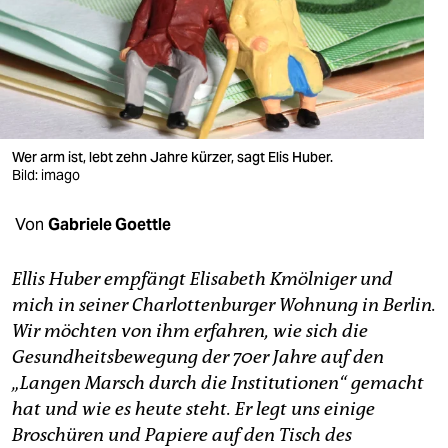
berlin
nord
wahrheit
verlag
Wer arm ist, lebt zehn Jahre kürzer, sagt Elis Huber.
Bild: imago
verlag
veranstaltungen
Von
Gabriele Goettle
shop
Ellis Huber empfängt Elisabeth Kmölniger und
fragen & hilfe
mich in seiner Charlottenburger Wohnung in Berlin.
Wir möchten von ihm erfahren, wie sich die
unterstützen
Gesundheitsbewegung der 70er Jahre auf den
abo
„Langen Marsch durch die Institutionen“ gemacht
hat und wie es heute steht. Er legt uns einige
genossenschaft
Broschüren und Papiere auf den Tisch des