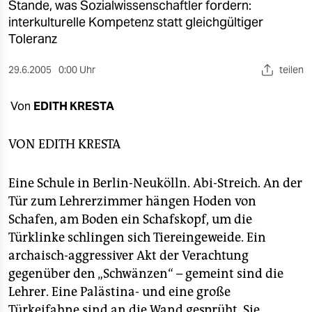
berlin
Stande, was Sozialwissenschaftler fordern:
interkulturelle Kompetenz statt gleichgültiger
nord
Toleranz
wahrheit
29.6.2005
0:00 Uhr
teilen
verlag
Von
EDITH KRESTA
verlag
VON
EDITH KRESTA
veranstaltungen
shop
Eine Schule in Berlin-Neukölln. Abi-Streich. An der
Tür zum Lehrerzimmer hängen Hoden von
fragen & hilfe
Schafen, am Boden ein Schafskopf, um die
unterstützen
Türklinke schlingen sich Tiereingeweide. Ein
archaisch-aggressiver Akt der Verachtung
abo
gegenüber den „Schwänzen“ – gemeint sind die
genossenschaft
Lehrer. Eine Palästina- und eine große
Türkeifahne sind an die Wand gesprüht. Sie