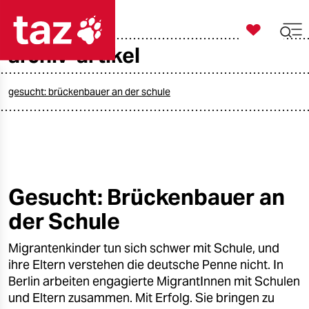

taz zahl ich
archiv-artikel

taz zahl ich
taz zahl ich
gesucht: brückenbauer an der schule
themen
politik
öko
Gesucht: Brückenbauer an
der Schule
gesellschaft
Migrantenkinder tun sich schwer mit Schule, und
kultur
ihre Eltern verstehen die deutsche Penne nicht. In
sport
Berlin arbeiten engagierte MigrantInnen mit Schulen
und Eltern zusammen. Mit Erfolg. Sie bringen zu