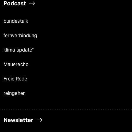
Podcast
bundestalk
fernverbindung
klima update°
Mauerecho
Freie Rede
reingehen
Newsletter