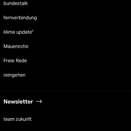
bundestalk
fernverbindung
klima update°
Mauerecho
Freie Rede
reingehen
Newsletter
team zukunft