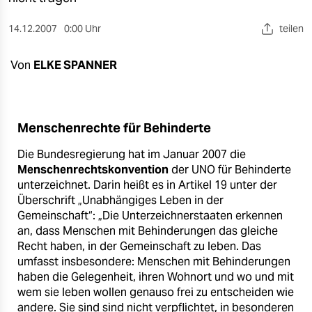
berlin
14.12.2007
0:00 Uhr
teilen
nord
wahrheit
Von
ELKE SPANNER
verlag
verlag
Menschenrechte für Behinderte
veranstaltungen
Die Bundesregierung hat im Januar 2007 die
Menschenrechtskonvention
der UNO für Behinderte
shop
unterzeichnet. Darin heißt es in Artikel 19 unter der
Überschrift „Unabhängiges Leben in der
fragen & hilfe
Gemeinschaft“: „Die Unterzeichnerstaaten erkennen
unterstützen
an, dass Menschen mit Behinderungen das gleiche
Recht haben, in der Gemeinschaft zu leben. Das
abo
umfasst insbesondere: Menschen mit Behinderungen
haben die Gelegenheit, ihren Wohnort und wo und mit
genossenschaft
wem sie leben wollen genauso frei zu entscheiden wie
andere. Sie sind sind nicht verpflichtet, in besonderen