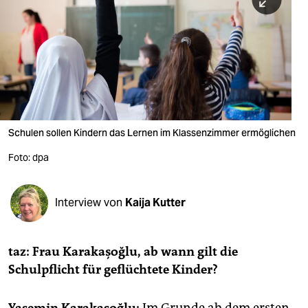
berlin
nord
wahrheit
verlag
verlag
Schulen sollen Kindern das Lernen im Klassenzimmer ermöglichen
veranstaltungen
Foto: dpa
shop
fragen & hilfe
Interview von
Kaija Kutter
unterstützen
taz: Frau Karakașoğlu, ab wann gilt die
abo
Schulpflicht für geflüchtete Kinder?
genossenschaft
Yasemin Karakașoğlu:
Im Grunde ab dem ersten