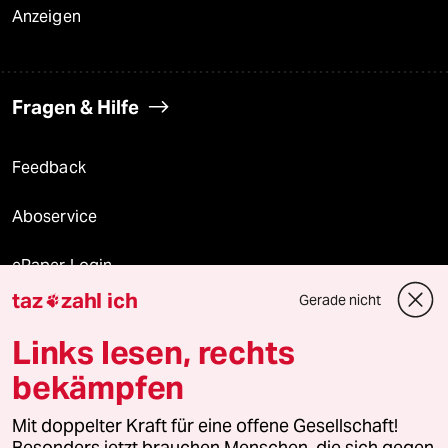
Anzeigen
Fragen & Hilfe
Feedback
Aboservice
ePaper Login
taz
zahl ich
Gerade nicht

Downloads für Abonnierende
Links lesen, rechts
bekämpfen
© 2026 taz Verlags und Vertriebs GmbH
Mit doppelter Kraft für eine offene Gesellschaft!
Alle Rechte vorbehalten. Bei rechtlichen Fragen oder für Genehmigungen
wenden Sie sich bitte an
lizenzen@taz.de