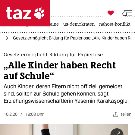

taz zahl ich
hitze
krieg in der ukraine
us-demokraten
nahost-konflikt

taz zahl ich
rd
Gesetz ermöglicht Bildung für Papierlose: „Alle Kinder haben Re
taz zahl ich
themen
Gesetz ermöglicht Bildung für Papierlose
„Alle Kinder haben Recht
politik
auf Schule“
öko
Auch Kinder, deren Eltern nicht offiziell gemeldet
sind, sollten zur Schule gehen können, sagt
gesellschaft
Erziehungswissenschaftlerin Yasemin Karakaşoğlu.
kultur
10.2.2017
18:08 Uhr
teilen
sport